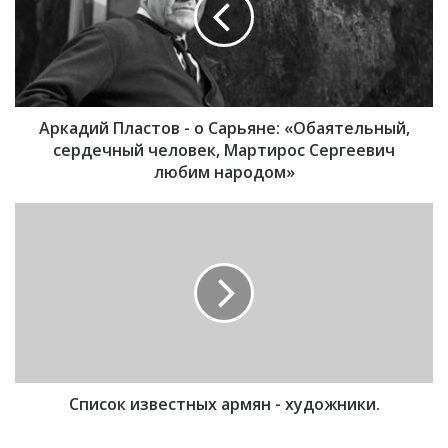
д
и
й
П
л
Аркадий Пластов - о Сарьяне: «Обаятельный,
а
с
сердечный человек, Мартирос Сергеевич
т
любим народом»
о
в
С
-
п
о
и
С
с
а
о
р
к
ь
и
я
з
н
в
е
Список известных армян - художники.
е
:
с
«
т