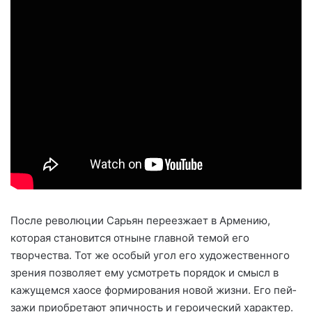
После революции Сарьян переезжает в Армению,
которая становится отныне главной темой его
творчества. Тот же особый угол его художественного
зрения позволяет ему усмотреть порядок и смысл в
кажущемся хаосе фор­мирования новой жизни. Его пей­
зажи приобретают эпичность и героический характер.