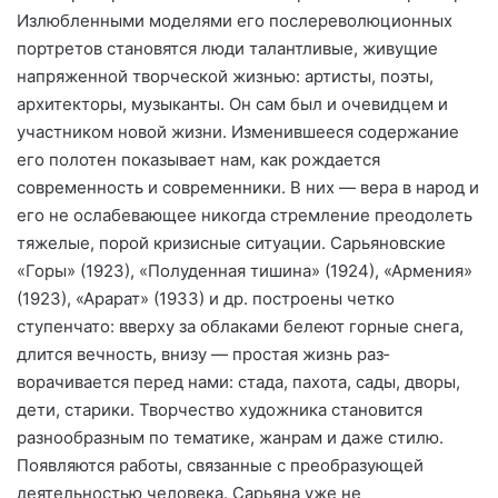
Излюблен­ными моделями его послереволю­ционных
портретов становятся лю­ди талантливые, живущие
напря­женной творческой жизнью: артисты, поэты,
архитекторы, музыканты. Он сам был и очевид­цем и
участником новой жизни. Изменившееся содержание
его полотен показывает нам, как рож­дается
современность и современ­ники. В них — вера в народ и
его не ослабевающее никогда стрем­ление преодолеть
тяжелые, порой кризисные ситуации. Сарьяновские
«Горы» (1923), «Полуденная тишина» (1924), «Армения»
(1923), «Арарат» (1933) и др. построены четко
ступенчато: вверху за облаками белеют горные снега,
длится веч­ность, внизу — простая жизнь раз­
ворачивается перед нами: стада, пахота, сады, дворы,
дети, стари­ки. Творчество художника стано­вится
разнообразным по темати­ке, жанрам и даже стилю.
Появля­ются работы, связанные с преобра­зующей
деятельностью человека. Сарьяна уже не