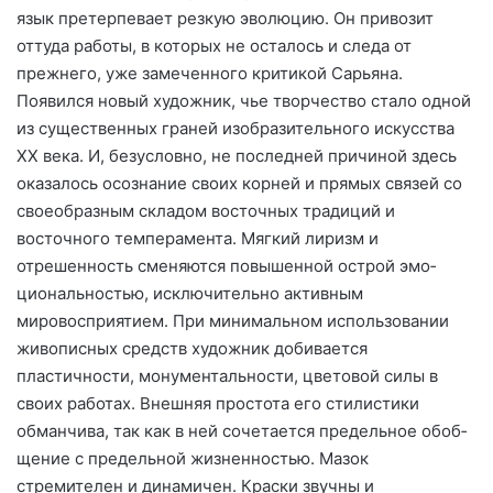
язык претерпевает резкую эво­люцию. Он привозит
оттуда рабо­ты, в которых не осталось и следа от
прежнего, уже замеченного кри­тикой Сарьяна.
Появился новый художник, чье творчество стало одной
из существенных граней изобразительного искусства
XX века. И, безусловно, не по­следней причиной здесь
оказа­лось осознание своих корней и прямых связей со
своеобразным складом восточных традиций и
восточного темперамента. Мяг­кий лиризм и
отрешенность сменяются повышенной острой эмо­
циональностью, исключительно активным
мировосприятием. При минимальном использовании
жи­вописных средств художник до­бивается
пластичности, монумен­тальности, цветовой силы в
своих работах. Внешняя простота его стилистики
обманчива, так как в ней сочетается предельное обоб­
щение с предельной жизненностью. Мазок
стремителен и динамичен. Краски звучны и