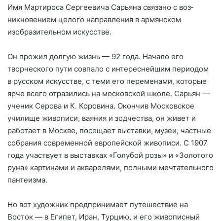
Имя Мартироса Сергеевича Сарьяна связано с воз­
никновением целого направления в армянском
изобразительном искусстве.
Он прожил долгую жизнь — 92 го­да. Начало его
творческого пути совпало с интереснейшим перио­дом
в русском искусстве, с теми его переменами, которые
ярче все­го отразились на московской шко­ле. Сарьян —
ученик Серова и К. Коровина. Окончив Москов­ское
училище живописи, ваяния и зодчества, он живет и
работа­ет в Москве, посещает выставки, музеи, частные
собрания совре­менной европейской живописи. С 1907
года участвует в выстав­ках «Голубой розы» и «Золотого
руна» картинами и акварелями, полными мечтательного
панте­изма.
Но вот художник предпринимает путешествие на
Восток — в Еги­пет, Иран, Турцию, и его живопис­ный