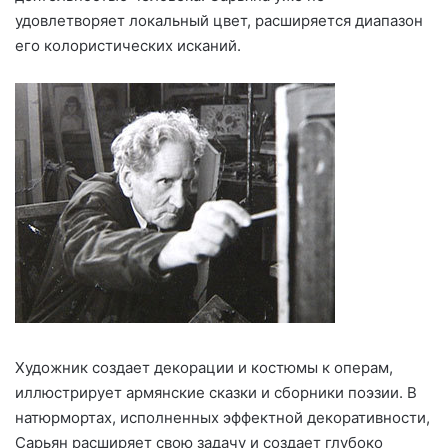
удовлетворяет ло­кальный цвет, расширяется диа­пазон
его колористических иска­ний.
Художник создает декорации и костюмы к операм,
иллюстрирует армянские сказки и сборники поэ­зии. В
натюрмортах, исполненных эффектной декоративности,
Сарьян расширяет свою задачу и соз­дает глубоко