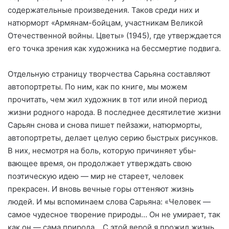
содержательные про­изведения. Таков среди них и
натюрморт «Армянам-бойцам, участникам Великой
Отечествен­ной войны. Цветы» (1945), где утверждается
его точка зрения как художника на бессмертие под­вига.
Отдельную страницу творчества Сарьяна составляют
автопортре­ты. По ним, как по книге, мы можем
прочитать, чем жил худож­ник в тот или иной период
жизни родного народа. В последнее де­сятилетие жизни
Сарьян снова и снова пишет пейзажи, натюрморты,
автопортреты, делает целую серию быстрых рисунков.
В них, несмотря на боль, которую причиняет убы­
вающее время, он продолжает утверждать свою
поэтическую идею — мир не стареет, человек
прекрасен. И вновь вечные горы оттеняют жизнь
людей. И мы вспо­минаем слова Сарьяна: «Чело­век —
самое чудесное творение природы… Он не умирает, так
как он — сама природа… С этой верой я прожил жизнь,