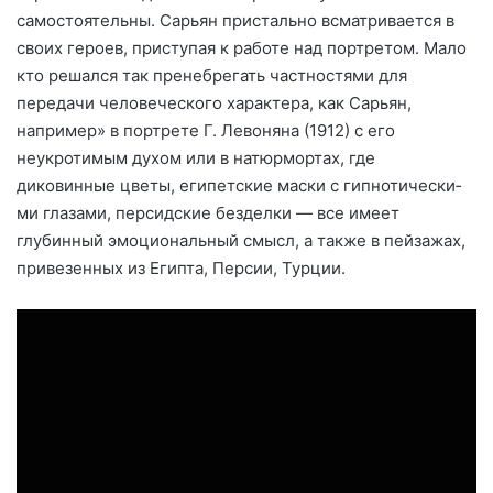
самостоятельны. Сарьян пристально всматривается в
своих героев, приступая к рабо­те над портретом. Мало
кто ре­шался так пренебрегать частностя­ми для
передачи человеческого характера, как Сарьян,
например» в портрете Г. Левоняна (1912) с его
неукротимым духом или в на­тюрмортах, где
диковинные цветы, египетские маски с гипнотически­
ми глазами, персидские бездел­ки — все имеет
глубинный эмоцио­нальный смысл, а также в пейза­жах,
привезенных из Египта, Персии, Турции.