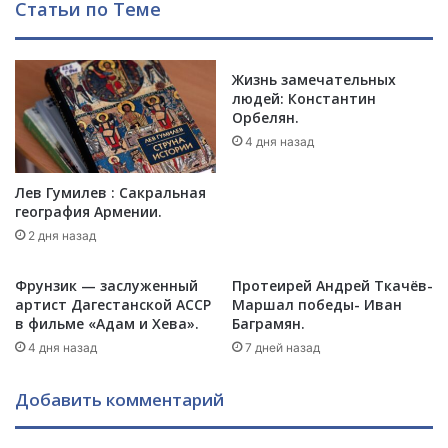
Статьи по Теме
О
н
б
ы
а
х
я
Жизнь замечательных
а
людей: Константин
т
р
Орбелян.
е
м
л
4 дня назад
я
ь
н
н
-
Лев Гумилев : Сакральная
ы
х
география Армении.
й
у
2 дня назад
,
д
с
о
Фрунзик — заслуженный
Протеирей Андрей Ткачёв-
е
ж
артист Дагестанской АССР
Маршал победы- Иван
р
н
в фильме «Адам и Хева».
Баграмян.
д
и
4 дня назад
7 дней назад
е
к
ч
и
н
.
Добавить комментарий
ы
й