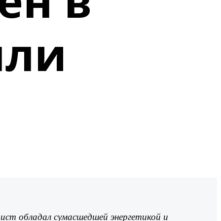
ен в
лли
тист обладал сумасшедшей энергетикой и