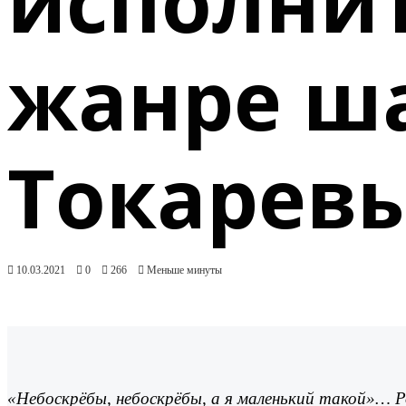
исполнит
жанре ш
Токарев
10.03.2021
0
266
Меньше минуты
«Небоскрёбы, небоскрёбы, а я маленький такой»… Р