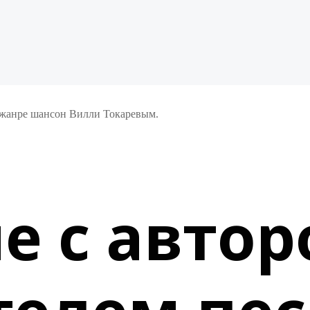
 жанре шансон Вилли Токаревым.
 с автор