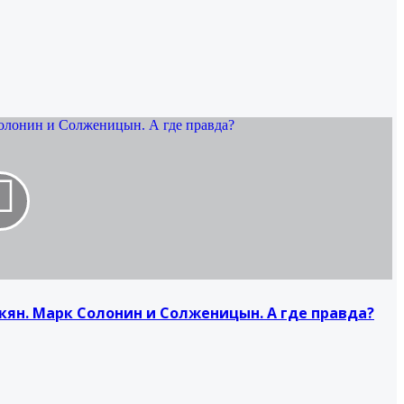
олонин и Солженицын. А где правда?
кян. Марк Солонин и Солженицын. А где правда?