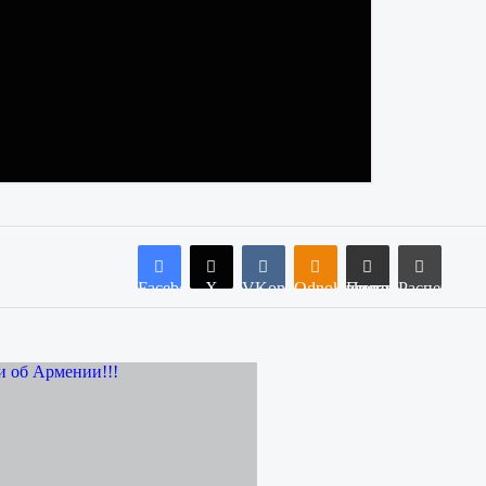
Facebook
X
VKontakte
Odnoklassniki
Поделиться по электронной почте
Распечатат
 об Армении!!!