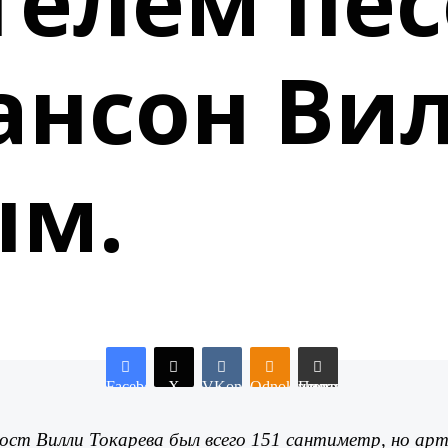
елем пес
ансон Ви
ым.
Facebook
X
VKontakte
Odnoklassniki
Поделиться по электронной почте
ост Вилли Токарева был всего 151 сантиметр, но ар