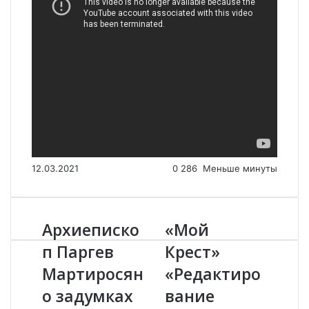
12.03.2021
0
286
Меньше минуты
Архиеписко
«Мой
А
«
р
М
п Паргев
Крест»
х
о
Мартиросян
«Редактиро
и
й
е
К
о задумках
вание
п
р