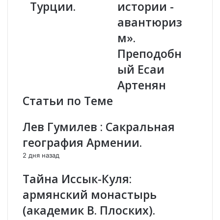
и
Турции.
е
истории -
с
с
авантюриз
к
т
о
»
м».
п
«
Преподобн
П
Р
а
е
ый Есаи
р
д
Артенян
г
а
е
к
Статьи по Теме
в
т
М
и
Лев Гумилев : Сакральная
а
р
р
о
география Армении.
т
в
2 дня назад
и
а
р
н
Тайна Иссык-Куля:
о
и
с
е
армянский монастырь
я
и
(академик В. Плоских).
н
с
о
т