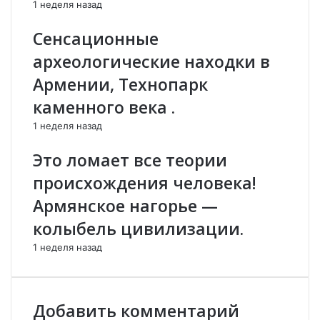
1 неделя назад
з
о
а
р
Сенсационные
д
и
археологические находки в
у
и
м
-
Армении, Технопарк
к
а
каменного века .
а
в
х
а
1 неделя назад
Т
н
у
т
Это ломает все теории
р
ю
происхождения человека!
ц
р
и
и
Армянское нагорье —
и
з
колыбель цивилизации.
.
м
»
1 неделя назад
.
П
р
е
Добавить комментарий
п