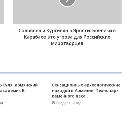
ь
е
в
и
Соловьев и Кургинян в Ярости: Боевики в
К
у
Карабахе это угроза для Российских
р
миротворцев
г
и
н
я
н
в
-Куля: армянский
Сенсационные археологические
Я
академик В.
находки в Армении, Технопарк
р
каменного века .
о
ад
с
1 неделя назад
т
и
:
Б