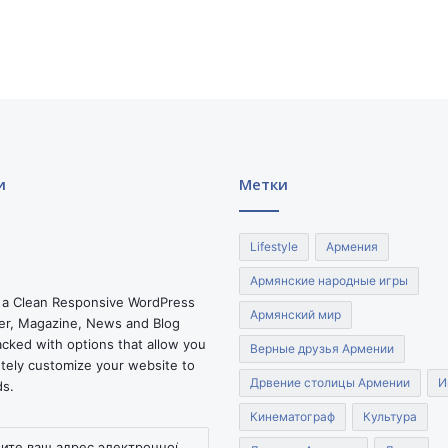
о
з
а
д
л
я
Р
о
с
и
Метки
с
и
й
Lifestyle
Армения
с
к
Армянские народные игры
и
 a Clean Responsive WordPress
Армянский мир
х
r, Magazine, News and Blog
м
cked with options that allow you
Верные друзья Армении
и
tely customize your website to
р
Дрвение столицы Армении
И
ds.
о
Кинематограф
Культура
т
в