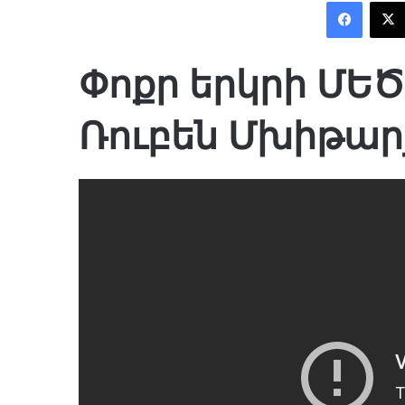
Facebook
Փոքր երկրի ՄԵ
Ռուբեն Մխիթար