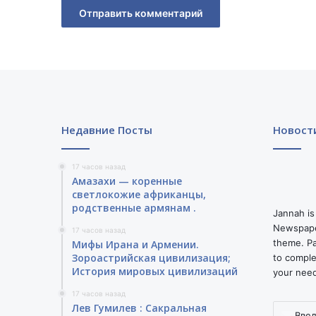
у
ж
е
2
0
д
н
е
й
Недавние Посты
Новост
ж
д
е
17 часов назад
Амазахи — коренные
т
светлокожие африканцы,
х
родственные армянам .
о
Jannah is
з
Newspape
17 часов назад
я
theme. Pa
Мифы Ирана и Армении.
и
Зороастрийская цивилизация;
to comple
н
История мировых цивилизаций
your nee
а
17 часов назад
у
Лев Гумилев : Сакральная
Введите
б