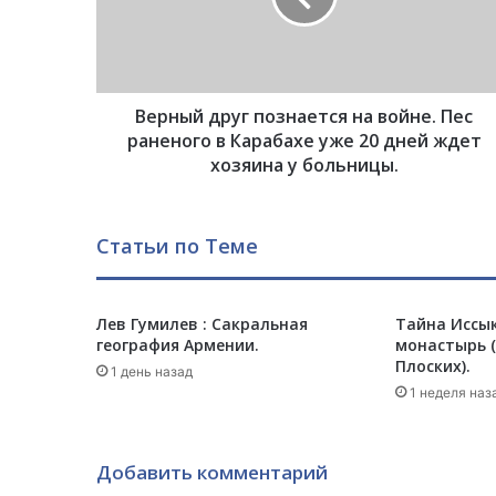
й
д
р
у
Верный друг познается на войне. Пес
г
п
раненого в Карабахе уже 20 дней ждет
о
хозяина у больницы.
з
н
а
Статьи по Теме
е
т
с
Лев Гумилев : Сакральная
Тайна Иссык
я
география Армении.
монастырь (
н
Плоских).
а
1 день назад
в
1 неделя наз
о
й
н
Добавить комментарий
е