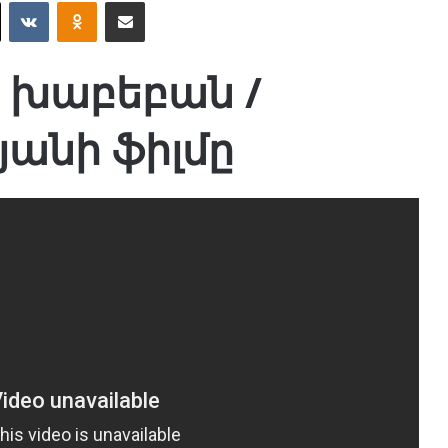
X
VKontakte
Odnoklassniki
Поделиться по электронной почте
Ծ խաբեբան /
յանի ֆիլմը