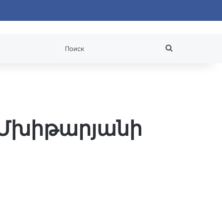
 статья
Поиск
 Մխիթարյանի