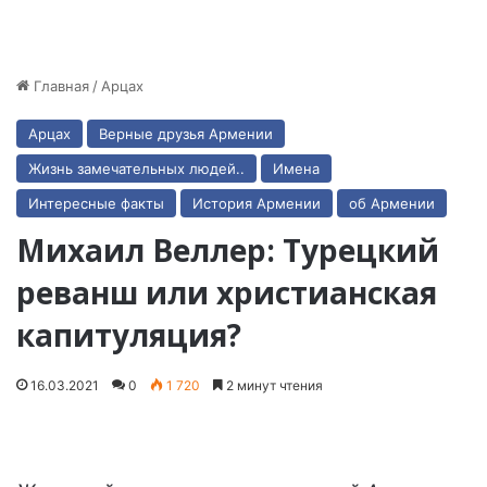
Главная
/
Арцах
Арцах
Верные друзья Армении
Жизнь замечательных людей..
Имена
Интересные факты
История Армении
об Армении
Михаил Веллер: Турецкий
реванш или христианская
капитуляция?
16.03.2021
0
1 720
2 минут чтения