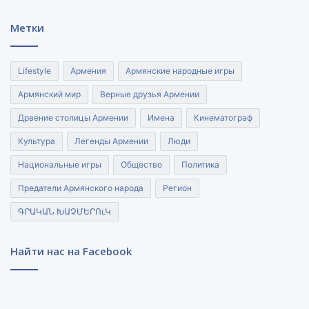
почты
Метки
Lifestyle
Армения
Армянские народные игры
Армянский мир
Верные друзья Армении
Дрвение столицы Армении
Имена
Кинематограф
Культура
Легенды Армении
Люди
Национальные игры
Общество
Политика
Предатели Армянского народа
Регион
ԳՐԱԿԱՆ ԽԱՉՄԵՐՈւԿ
Найти нас на Facebook