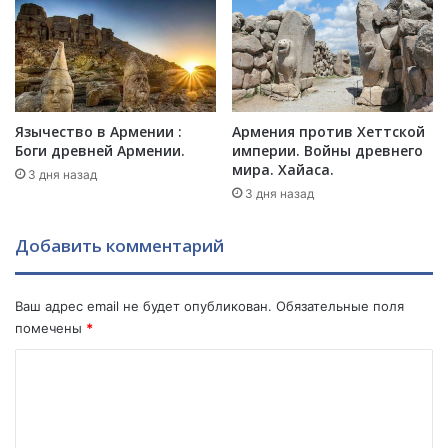
с
р
т
м
в
я
о
н
,
с
д
к
р
Язычество в Армении :
Армения против Хеттской
о
е
Боги древней Армении.
империи. Войны древнего
г
мира. Хайаса.
в
о
3 дня назад
н
а
3 дня назад
е
к
й
т
Добавить комментарий
ш
и
а
в
я
и
Ваш адрес email не будет опубликован.
Обязательные поля
ц
с
помечены
*
и
т
в
а
К
и
.
о
л
и
м
з