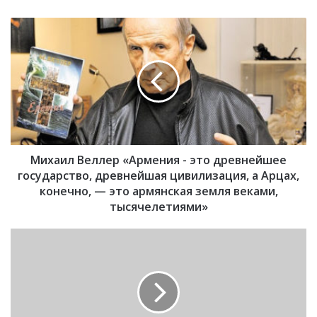
М
и
х
а
и
л
В
е
л
Михаил Веллер «Армения - это древнейшее
л
е
государство, древнейшая цивилизация, а Арцах,
р
конечно, — это армянская земля веками,
«
тысячелетиями»
А
р
И
м
ш
е
х
н
а
и
н
я
В