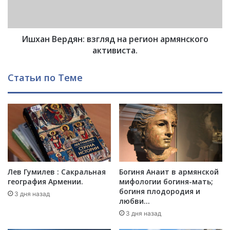
-
е
э
р
т
д
о
Ишхан Вердян: взгляд на регион армянского
я
д
н
активиста.
р
:
е
в
Статьи по Теме
в
з
н
г
е
л
й
я
ш
д
е
н
е
а
г
р
о
е
Лев Гумилев : Сакральная
Богиня Анаит в армянской
с
г
география Армении.
мифологии богиня-мать;
у
и
богиня плодородия и
3 дня назад
д
о
любви…
а
н
3 дня назад
р
а