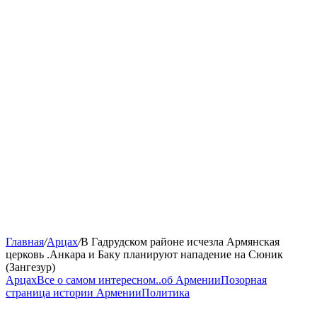
Главная
/
Арцах
/
В Гадрудском районе исчезла Армянская
церковь .Анкара и Баку планируют нападение на Сюник
(Зангезур)
Арцах
Все о самом интересном..
об Армении
Позорная
страница истории Армении
Политика