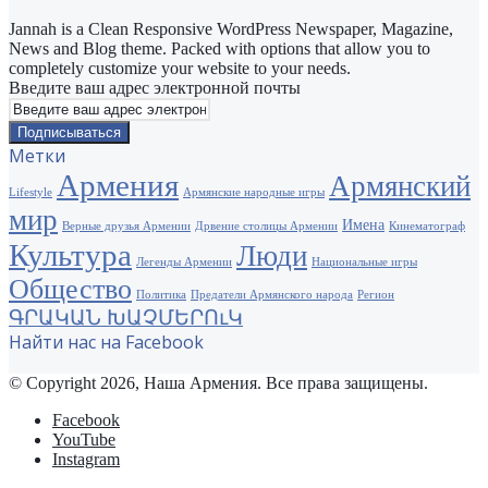
Jannah is a Clean Responsive WordPress Newspaper, Magazine,
News and Blog theme. Packed with options that allow you to
completely customize your website to your needs.
Введите ваш адрес электронной почты
Метки
Армения
Армянский
Lifestyle
Армянские народные игры
мир
Имена
Верные друзья Армении
Дрвение столицы Армении
Кинематограф
Культура
Люди
Легенды Армении
Национальные игры
Общество
Политика
Предатели Армянского народа
Регион
ԳՐԱԿԱՆ ԽԱՉՄԵՐՈւԿ
Найти нас на Facebook
© Copyright 2026, Наша Армения. Все права защищены.
Facebook
YouTube
Instagram