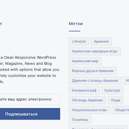
и
Метки
Lifestyle
Армения
Армянские народные игры
 a Clean Responsive WordPress
Армянский мир
r, Magazine, News and Blog
cked with options that allow you
Верные друзья Армении
tely customize your website to
Дрвение столицы Армении
И
ds.
Кинематограф
Культура
Легенды Армении
Люди
Национальные игры
Общест
нной
Политика