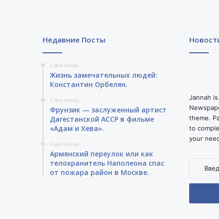
Недавние Посты
Новост
2 дня назад
Жизнь замечательных людей:
Константин Орбелян.
Jannah is
2 дня назад
Newspape
Фрунзик — заслуженный артист
theme. Pa
Дагестанской АССР в фильме
«Адам и Хева».
to comple
your nee
4 дня назад
Армянский переулок или как
телохранитель Наполеона спас
Введите
от пожара район в Москве.
ваш
адрес
электро
почты