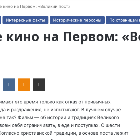
 кино на Первом: «Великий пост»
Интересные факты
Исторические персоны
По страницам 
 кино на Первом: «В
X
VKontakte
Odnoklassniki
Поделиться по электронной почте
имают это время только как отказ от привычных
лода и раздражения, не испытывают. В лучшем случае
не так? Фильм — об истории и традициях Великого
всем себя ограничивать, в еде и поступках. О шести
Согласно христианской традиции, в основе поста лежит