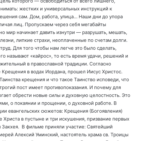
цель которого — освободиться от всего лишнего,
онимать: жестких и универсальных инструкций к
ешения сам. Дом, работа, улица… Наши дни до упора
личая лиц. Пропускаем через себя мегабайты
но мир начинает давить изнутри — разрушать, мешать,
лезни, липкие страхи, неоплаченные по счетам долги.
руд. Для того чтобы нам легче это было сделать,
го называют «кайрос», то есть время удачи, решений и
лжительный в православной традиции. Согласно
е Крещения в водах Иордана, прошел Иисус Христос.
 Таинства крещения и что такое Таинство исповеди, что
трогий пост имеет противопоказания. И почему для
гает обрести новые силы и духовную целостность. Это
ими, о покаянии и прощении, о духовной работе. В
ии евангельских сюжетов: Крещения (Богоявления)
е Христа в пустыне и три искушения, призвание первых
я Закхея. В фильме приняли участие: Святейший
иерей Алексий Уминский, настоятель храма св. Троицы