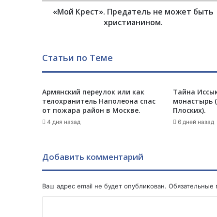
т
«Мой Крест». Предатель не может быть
»
.
христианином.
П
р
е
Статьи по Теме
д
а
т
Армянский переулок или как
Тайна Иссык
е
телохранитель Наполеона спас
монастырь (
л
от пожара район в Москве.
Плоских).
ь
4 дня назад
6 дней назад
н
е
м
о
Добавить комментарий
ж
е
т
Ваш адрес email не будет опубликован.
Обязательные
б
К
ы
т