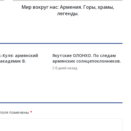
г
Мир вокруг нас: Армения. Горы, храмы,
н
а
легенды.
с
:
А
р
м
е
-Куля: армянский
Якутские ОЛОНХО. По следам
н
академик В.
армянских солнцепоклонников.
и
я
6 дней назад
.
Г
о
р
ы
,
х
 поля помечены
*
р
а
м