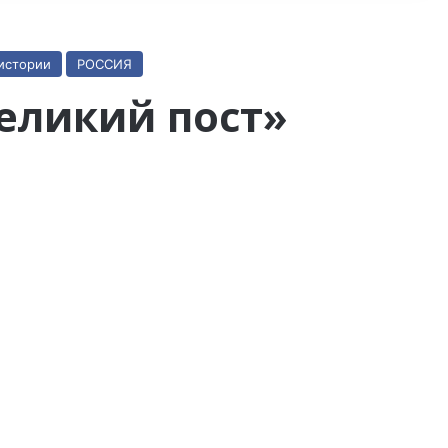
истории
РОССИЯ
еликий пост»