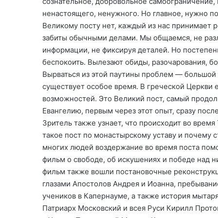
сознательное, добровольное самоограничение, 
ненастоящего, ненужного. Но главное, нужно п
Великому посту нет, каждый из нас принимает р
забиты обычными делами. Мы общаемся, не раз
информации, не фиксируя деталей. Но постепен
беспокоить. Вылезают обиды, разочарования, бо
Вырваться из этой паутины проблем — большой т
существует особое время. В греческой Церкви е
возможностей. Это Великий пост, самый продо
Евангелию, первым через этот опыт, сразу посл
Зритель также узнает, что происходит во время
такое пост по монастырскому уставу и почему с
многих людей воздержание во время поста помо
фильм о свободе, об искушениях и победе над н
фильм также вошли постановочные реконструкц
глазами Апостолов Андрея и Иоанна, пребывани
учеников в Капернауме, а также история мытар
Патриарх Московский и всея Руси Кирилл Прото