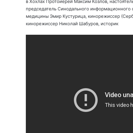
в Хохлах Протоиерей Максим Козлов, настоятел
председатель Синодального информационного о
медицины Эмир Кустурица, кинорежиссер (Серб
кинорежиссер Николай Шабуров, историк