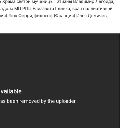
ь Храма святой мученицы Татианы Владимир Легойда,
тдела МП РПЦ Елизавета Глинка, врач паллиативной
ия) Люк Ферри, философ (Франция) Илья Демичев,