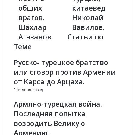
н
т
общих
китаевед
ы
и
врагов.
Николай
в
к
и
а
Шахлар
Вавилов.
с
Р
Агазанов
Статьи по
т
о
о
с
Теме
р
с
и
и
Русско- турецкое братство
и
и
н
в
или сговор против Армении
е
X
от Карса до Арцаха.
в
X
р
I
1 неделя назад
а
в
ж
е
Армяно-турецкая война.
д
к
Последняя попытка
о
е
в
и
возродить Великую
а
к
Армению.
л
р