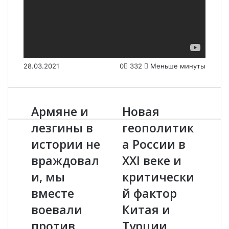
28.03.2021
0
332
Меньше минуты
Армяне и
Новая
А
Н
р
о
лезгины в
геополитик
м
в
истории не
а России в
я
а
н
я
враждовал
XXI веке и
е
г
и
и, мы
е
критически
л
о
вместе
й фактор
е
п
з
о
воевали
Китая и
г
л
против
Турции,
и
и