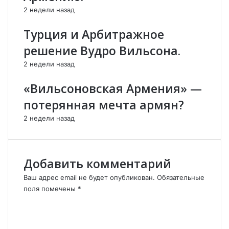
и
и
2 недели назад
,
т
м
и
Турция и Арбитражное
ы
ч
решение Вудро Вильсона.
в
е
м
с
2 недели назад
е
к
с
и
«Вильсоновская Армения» —
т
й
потерянная мечта армян?
е
ф
в
а
2 недели назад
о
к
е
т
в
о
а
р
Добавить комментарий
л
К
и
и
Ваш адрес email не будет опубликован.
Обязательные
п
т
поля помечены
*
р
а
К
о
я
о
т
и
м