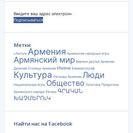
Введите
ваш
адрес
электронной
почты
Метки
Армения
Lifestyle
Армянские народные игры
Армянский мир
Верные друзья Армении
Имена
Дрвение столицы Армении
Кинематограф
Культура
Люди
Легенды Армении
Общество
Национальные игры
Политика
Предатели
ԳՐԱԿԱՆ
Армянского народа
Регион
ԽԱՉՄԵՐՈւԿ
Найти нас на Facebook