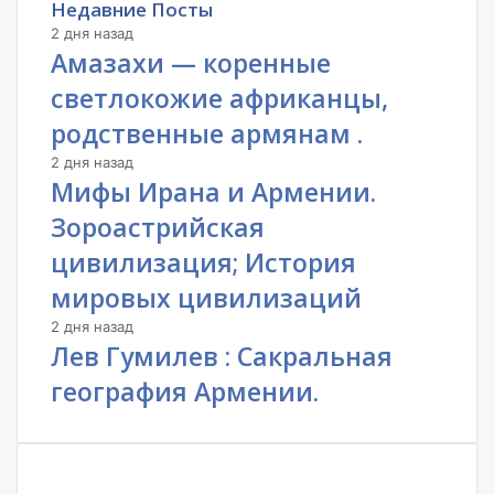
Недавние Посты
2 дня назад
Амазахи — коренные
светлокожие африканцы,
родственные армянам .
2 дня назад
Мифы Ирана и Армении.
Зороастрийская
цивилизация; История
мировых цивилизаций
2 дня назад
Лев Гумилев : Сакральная
география Армении.