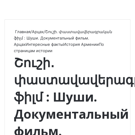
Главная
/
Арцах
/
Շուշի․ փաստավավերագրական
ֆիլմ : Шуши. Документальный фильм.
Арцах
Интересные факты
История Армении
По
страницам истории
Շուշի․
փաստավավերագ
ֆիլմ : Шуши.
Документальный
фильм.