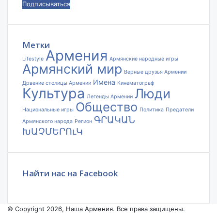
ваш
адрес
электронной
почты
Метки
Армения
Lifestyle
Армянские народные игры
Армянский мир
Верные друзья Армении
Имена
Дрвение столицы Армении
Кинематограф
Культура
Люди
Легенды Армении
Общество
Национальные игры
Политика
Предатели
ԳՐԱԿԱՆ
Армянского народа
Регион
ԽԱՉՄԵՐՈւԿ
Найти нас на Facebook
© Copyright 2026, Наша Армения. Все права защищены.