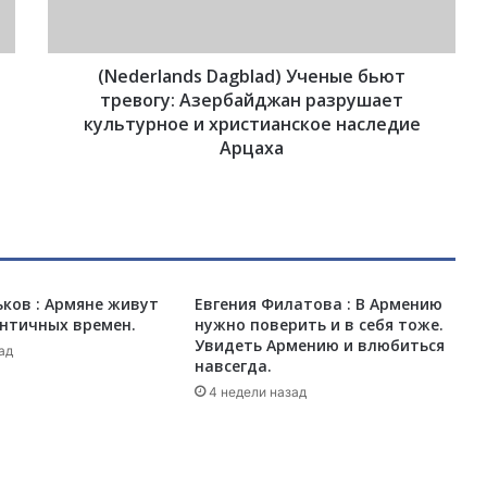
l
a
n
(Nederlands Dagblad) Ученые бьют
d
s
тревогу: Азербайджан разрушает
D
культурное и христианское наследие
a
Арцаха
g
b
l
a
d
)
ков : Армяне живут
У
Евгения Филатова : В Армению
античных времен.
нужно поверить и в себя тоже.
ч
Увидеть Армению и влюбиться
е
ад
навсегда.
н
4 недели назад
ы
е
б
ь
ю