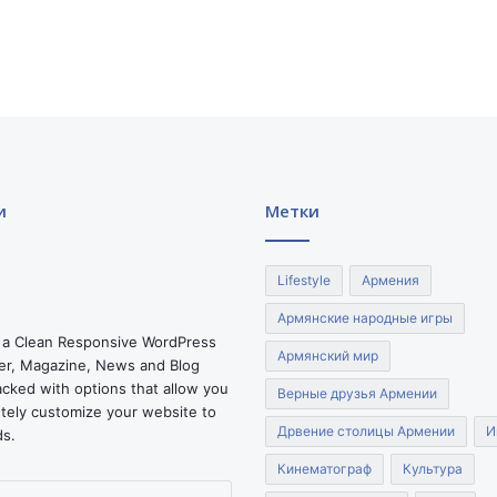
а
з
р
у
ш
а
е
т
к
и
Метки
у
л
ь
Lifestyle
Армения
т
у
Армянские народные игры
р
 a Clean Responsive WordPress
Армянский мир
н
r, Magazine, News and Blog
о
cked with options that allow you
Верные друзья Армении
е
tely customize your website to
Дрвение столицы Армении
И
и
ds.
х
Кинематограф
Культура
р