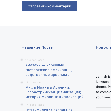
р
о
в
и
д
е
н
и
и
Недавние Посты
Новост
п
е
с
17 часов назад
Амазахи — коренные
н
светлокожие африканцы,
ю
родственные армянам .
с
Jannah is
а
Newspape
17 часов назад
р
theme. Pa
Мифы Ирана и Армении.
м
Зороастрийская цивилизация;
to comple
История мировых цивилизаций
я
your nee
н
17 часов назад
с
Лев Гумилев : Сакральная
Введите