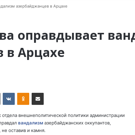
дализм азербайджанцев в Арцахе
ва оправдывает ван
 в Арцахе
X
VKontakte
Odnoklassniki
Поделиться по электронной почте
к отдела внешнеполитической политики администрации
оправдал
вандализм
азербайджанских оккупантов,
не оставив и камня.