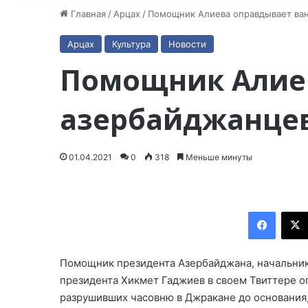
Главная
/
Арцах
/
Помощник Алиева оправдывает ван
Арцах
Культура
Новости
Помощник Алие
азербайджанцев
01.04.2021
0
318
Меньше минуты
Facebook
Помощник президента Азербайджана, начальни
президента Хикмет Гаджиев в своем Твиттере 
разрушивших часовню в Джракане до основания, 