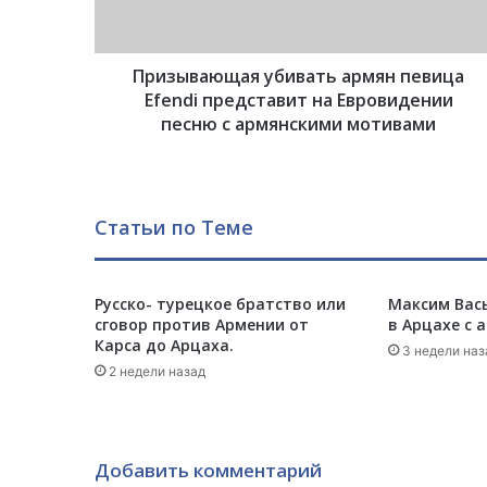
а
ю
щ
Призывающая убивать армян певица
а
я
Efendi представит на Евровидении
у
песню с армянскими мотивами
б
и
в
а
Статьи по Теме
т
ь
а
р
Русско- турецкое братство или
Максим Вась
сговор против Армении от
в Арцахе с 
м
Карса до Арцаха.
я
3 недели наз
н
2 недели назад
п
е
в
и
Добавить комментарий
ц