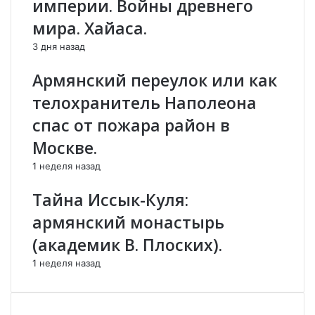
империи. Войны древнего
Լ
и
_
н
мира. Хайаса.
Ի
ы
3 дня назад
ն
К
չ
р
Армянский переулок или как
ե
е
ս
с
телохранитель Наполеона
ո
т
спас от пожара район в
ւ
о
զ
в
Москве.
ո
ы
1 неделя назад
ւ
х
մ
п
Тайна Иссык-Куля:
մ
о
ե
х
армянский монастырь
զ
о
(академик В. Плоских).
ա
д
ն
о
1 неделя назад
ի
в
ց
.
_
Х
Ց
а