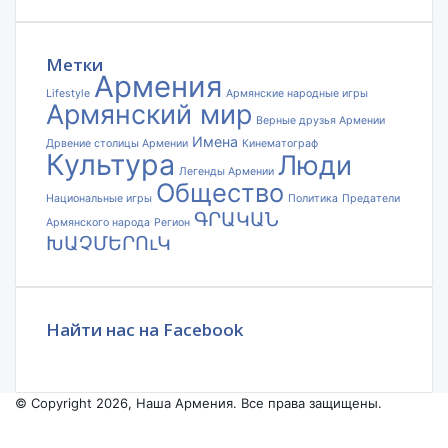
адрес
электронной
почты
Метки
Армения
Lifestyle
Армянские народные игры
Армянский мир
Верные друзья Армении
Имена
Дрвение столицы Армении
Кинематограф
Культура
Люди
Легенды Армении
Общество
Национальные игры
Политика
Предатели
ԳՐԱԿԱՆ
Армянского народа
Регион
ԽԱՉՄԵՐՈւԿ
Найти нас на Facebook
© Copyright 2026, Наша Армения. Все права защищены.
Facebook
YouTube