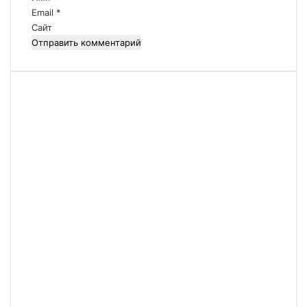
и
Email
*
й
Сайт
*