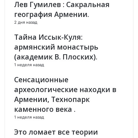
р
п
Лев Гумилев : Сакральная
я
л
география Армении.
н
ё
п
в
2 дня назад
о
-
д
А
Тайна Иссык-Куля:
а
р
армянский монастырь
л
ц
в
а
(академик В. Плоских).
с
х
1 неделя назад
у
Н
д
е
Сенсационные
н
п
а
о
археологические находки в
Н
к
Армении, Технопарк
и
о
к
р
каменного века .
о
е
1 неделя назад
л
н
а
н
Это ломает все теории
П
ы
а
й