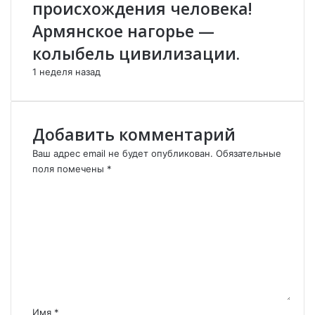
происхождения человека!
ш
.
Армянское нагорье —
и
н
колыбель цивилизации.
я
1 неделя назад
н
а
Добавить комментарий
Ваш адрес email не будет опубликован.
Обязательные
поля помечены
*
К
о
м
м
е
н
т
а
р
Имя
*