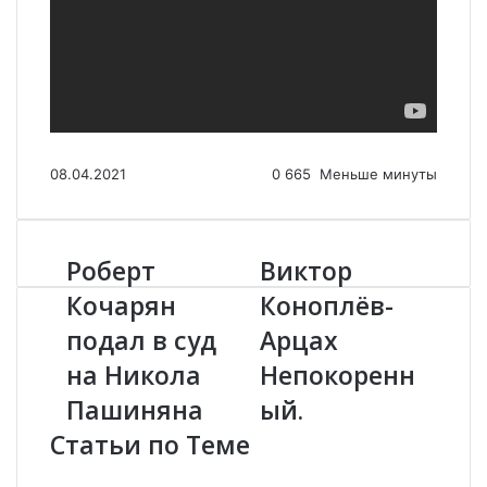
08.04.2021
0
665
Меньше минуты
Роберт
Виктор
Р
В
о
и
Кочарян
Коноплёв-
б
к
подал в суд
Арцах
е
т
р
о
на Никола
Непокоренн
т
р
К
Пашиняна
К
ый.
о
о
Статьи по Теме
ч
н
а
о