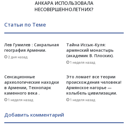
Н
АНКАРА ИСПОЛЬЗОВАЛА
О
е
Л
HECOBEPШEHHOЛETHИX?
п
Ь
о
З
Статьи по Теме
к
О
о
В
р
А
е
Лев Гумилев : Сакральная
Тайна Иссык-Куля:
Л
география Армении.
армянский монастырь
н
А
(академик В. Плоских).
н
H
2 дня назад
ы
E
1 неделя назад
й
C
.
O
Сенсационные
Это ломает все теории
B
археологические находки
происхождения человека!
E
в Армении, Технопарк
Армянское нагорье —
P
каменного века .
колыбель цивилизации.
Ш
1 неделя назад
1 неделя назад
E
H
Добавить комментарий
H
O