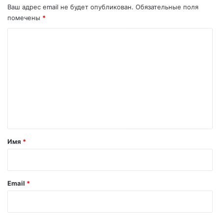
Л
Ваш адрес email не будет опубликован.
Обязательные поля
E
помечены
*
T
H
К
И
о
X
?
м
м
е
н
т
а
Имя
*
р
и
й
Email
*
*