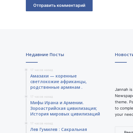
Недавние Посты
Новост
17 часов назад
Амазахи — коренные
светлокожие африканцы,
родственные армянам .
Jannah is
Newspape
17 часов назад
theme. Pa
Мифы Ирана и Армении.
Зороастрийская цивилизация;
to comple
История мировых цивилизаций
your nee
17 часов назад
Лев Гумилев : Сакральная
Введите