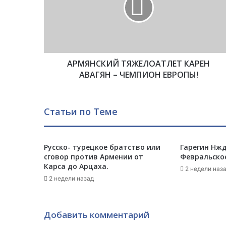
Н
С
К
И
Й
АРМЯНСКИЙ ТЯЖЕЛОАТЛЕТ КАРЕН
Т
Я
АВАГЯН – ЧЕМПИОН ЕВРОПЫ!
Ж
Е
Л
Статьи по Теме
О
А
Т
Русско- турецкое братство или
Гарегин Нжд
Л
сговор против Армении от
Февральское
Е
Карса до Арцаха.
Т
2 недели наз
2 недели назад
К
А
Р
Е
Добавить комментарий
Н