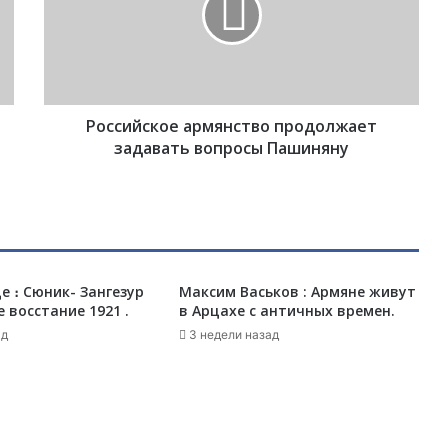
и
й
с
к
о
Российское армянство продолжает
е
а
задавать вопросы Пашиняну
р
м
я
н
с
т
е ։ Сюник- Зангезур
Максим Васьков : Армяне живут
в
 восстание 1921 .
в Арцахе с античных времен.
о
п
ад
3 недели назад
р
о
д
о
л