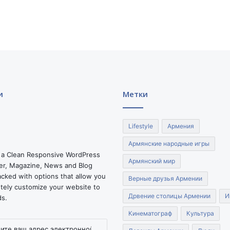
ш
и
н
я
н
у
и
Метки
Lifestyle
Армения
Армянские народные игры
 a Clean Responsive WordPress
Армянский мир
r, Magazine, News and Blog
cked with options that allow you
Верные друзья Армении
tely customize your website to
Дрвение столицы Армении
И
ds.
Кинематограф
Культура