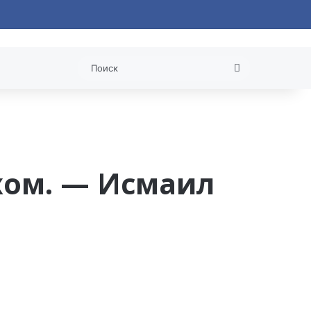
 статья
Поиск
хом. — Исмаил