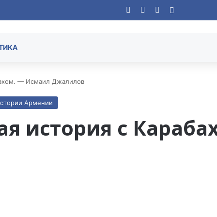
Facebook
YouTube
Instagram
Случайная
ТИКА
бахом. — Исмаил Джалилов
истории Армении
ая история с Караба