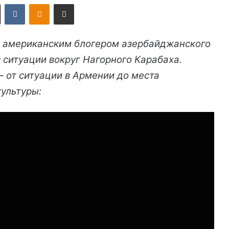
X
VKontakte
Odnoklassniki
Поделиться по электронной почте
 американским блогером азербайджанского
 ситуации вокруг Нагорного Карабаха.
— от ситуации в Армении до места
культуры: