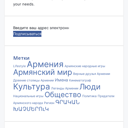
your needs.
Введите
ваш
адрес
электронной
почты
Метки
Армения
Lifestyle
Армянские народные игры
Армянский мир
Верные друзья Армении
Имена
Дрвение столицы Армении
Кинематограф
Культура
Люди
Легенды Армении
Общество
Национальные игры
Политика
Предатели
ԳՐԱԿԱՆ
Армянского народа
Регион
ԽԱՉՄԵՐՈւԿ