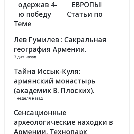
одержав 4-
ЕВРОПЫ!
у
Й
т
Т
ю победу
Статьи по
ю
Я
Теме
н
Ж
я
Е
н
Л
Лев Гумилев : Сакральная
п
О
география Армении.
о
А
б
Т
3 дня назад
е
Л
д
Е
Тайна Иссык-Куля:
и
Т
армянский монастырь
л
К
А
А
(академик В. Плоских).
х
Р
1 неделя назад
м
Е
е
Н
Сенсационные
д
А
х
В
археологические находки в
а
А
Армении, Технопарк
н
Г