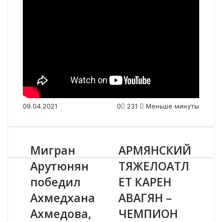
09.04.2021
0
231
Меньше минуты
Мигран
АРМЯНСКИЙ
М
А
и
Р
Арутюнян
ТЯЖЕЛОАТЛ
г
М
победил
ЕТ КАРЕН
р
Я
а
Н
Ахмедхана
АВАГЯН –
н
С
А
Ахмедова,
К
ЧЕМПИОН
р
И