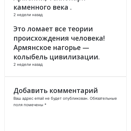
а
Я
каменного века .
А
Н
2 недели назад
х
–
м
Ч
Это ломает все теории
е
Е
д
М
происхождения человека!
о
П
Армянское нагорье —
в
И
а
О
колыбель цивилизации.
,
Н
2 недели назад
о
Е
д
В
е
Р
р
О
Добавить комментарий
ж
П
а
Ы
Ваш адрес email не будет опубликован.
Обязательные
в
!
поля помечены
*
4
К
-
о
ю
м
п
м