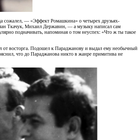
егда сожалел, — «Эффект Ромашкина» о четырех друзьях-
оман Ткачук, Михаил Державин, — а музыку написал сам
лярно подначивать, напоминая о том неуспех: «Что ж ты такое
ел от восторга. Подошел к Параджанову и выдал ему необычный
яснил, что до Параджанова никто в жанре примитива не