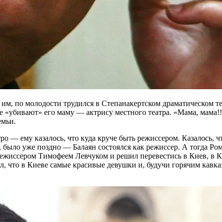
 им, по молодости трудился в Степанакертском драматическом те
ене «убивают» его маму — актрису местного театра. «Мама, мама!
емьи.
о — ему казалось, что куда круче быть режиссером. Казалось, чт
я, было уже поздно — Балаян состоялся как режиссер. А тогда Ро
режиссером Тимофеем Левчуком и решил перевестись в Киев, в К
ал, что в Киеве самые красивые девушки и, будучи горячим кавка