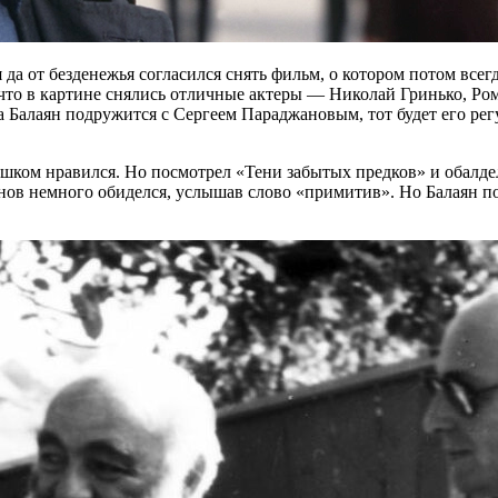
я да от безденежья согласился снять фильм, о котором потом вс
 что в картине снялись отличные актеры — Николай Гринько, Р
Балаян подружится с Сергеем Параджановым, тот будет его регу
ишком нравился. Но посмотрел «Тени забытых предков» и обалд
в немного обиделся, услышав слово «примитив». Но Балаян по