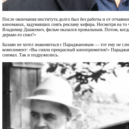
После окончания института долго был без работы и от отчаяни
киноманах, задумавших снять рекламу кефира. Несмотря на то
Владимир Дашкевич, фильм оказался провальным. Потом, когда 
дерьмо-то снял?»
Балаян не хотел знакомиться с Параджановым — тот ему не сл
комплимент: «Вы сняли прекрасный кинопримитив!» Параджано
снимал. Так и подружились.