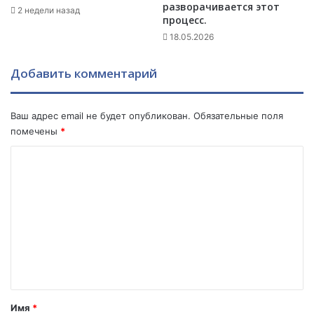
и
разворачивается этот
в
2 недели назад
процесс.
м
а
о
з
18.05.2026
б
я
у
н
Добавить комментарий
д
о
у
м
щ
"
Ваш адрес email не будет опубликован.
Обязательные поля
е
:
помечены
*
м
Ц
»
и
К
.
р
о
к
у
м
е
м
х
е
а
л
н
,
т
а
к
а
Имя
*