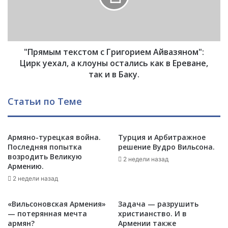
е
ы
й
м
М
т
а
е
р
"Прямым текстом с Григорием Айвазяном":
к
к
с
Цирк уехал, а клоуны остались как в Ереване,
е
т
так и в Баку.
д
о
о
м
Статьи по Теме
н
с
о
Г
в
р
:
и
Армяно-турецкая война.
Турция и Арбитражное
«
Последняя попытка
решение Вудро Вильсона.
г
возродить Великую
П
о
2 недели назад
Армению.
о
р
г
2 недели назад
и
о
е
в
м
«Вильсоновская Армения»
Задача — разрушить
о
А
— потерянная мечта
христианство. И в
р
й
армян?
Армении также