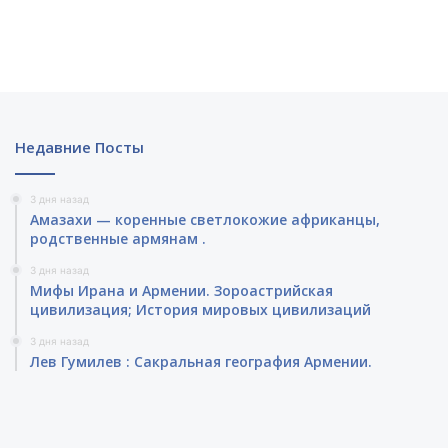
Недавние Посты
3 дня назад
Амазахи — коренные светлокожие африканцы,
родственные армянам .
3 дня назад
Мифы Ирана и Армении. Зороастрийская
цивилизация; История мировых цивилизаций
3 дня назад
Лев Гумилев : Сакральная география Армении.