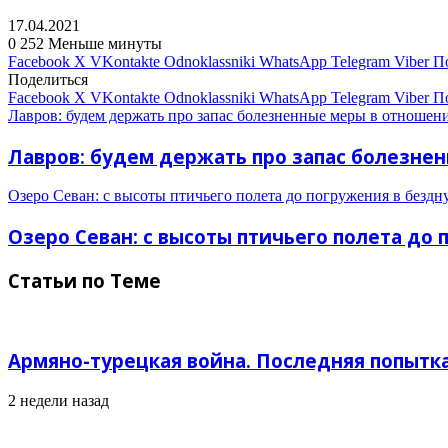
17.04.2021
0
252
Меньше минуты
Facebook
X
VKontakte
Odnoklassniki
WhatsApp
Telegram
Viber
П
Поделиться
Facebook
X
VKontakte
Odnoklassniki
WhatsApp
Telegram
Viber
П
Лавров: будем держать про запас болезненные меры в отношен
Лавров: будем держать про запас болезне
Озеро Севан: с высоты птичьего полета до погружения в бездну
Озеро Севан: с высоты птичьего полета до 
Статьи по Теме
Армяно-турецкая война. Последняя попытк
2 недели назад