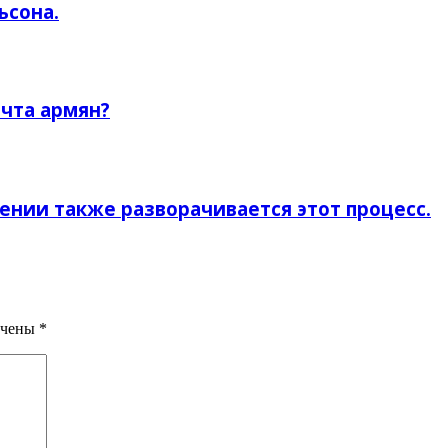
ьсона.
чта армян?
ении также разворачивается этот процесс.
ечены
*