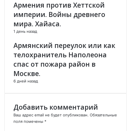
р
и
Армения против Хеттской
м
ж
империи. Войны древнего
я
ё
н
с
мира. Хайаса.
с
т
1 день назад
к
к
о
о
Армянский переулок или как
г
о
о
т
телохранитель Наполеона
п
в
спас от пожара район в
р
е
о
т
Москве.
и
и
с
л
6 дней назад
х
и
о
н
ж
а
Добавить комментарий
д
у
е
г
Ваш адрес email не будет опубликован.
Обязательные
н
р
поля помечены
*
и
о
К
я
з