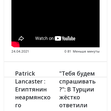
24.04.2021
0
81
Меньше минуты
Patrick
"Тебя будем
P
"
a
Т
Lancaster :
спрашивать
t
е
Египтянин
?": В Турции
r
б
i
я
неармянско
жёстко
c
б
k
го
у
ответили
L
д