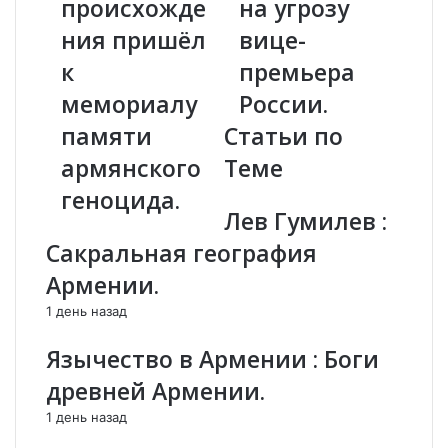
происхожде
на угрозу
a
е
n
м
ния пришёл
вице-
c
с
к
премьера
a
п
s
р
мемориалу
России.
t
а
памяти
Статьи по
e
ш
r
и
армянского
Теме
:
в
геноцида.
Е
а
Лев Гумилев :
г
т
и
ь
Сакральная география
п
?
Армении.
т
"
я
:
1 день назад
н
В
и
Т
Язычество в Армении : Боги
н
у
древней Армении.
н
р
е
ц
1 день назад
а
и