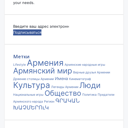
your needs.
Введите
ваш
адрес
электронной
почты
Метки
Армения
Lifestyle
Армянские народные игры
Армянский мир
Верные друзья Армении
Имена
Дрвение столицы Армении
Кинематограф
Культура
Люди
Легенды Армении
Общество
Национальные игры
Политика
Предатели
ԳՐԱԿԱՆ
Армянского народа
Регион
ԽԱՉՄԵՐՈւԿ