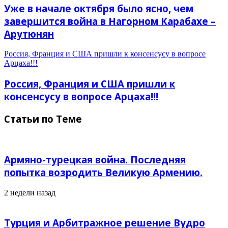
Уже в начале октября было ясно, чем
завершится война в Нагорном Карабахе –
Арутюнян
Россия, Франция и США пришли к консенсусу в вопросе
Арцаха!!!
Россия, Франция и США пришли к
консенсусу в вопросе Арцаха!!!
Статьи по Теме
Армяно-турецкая война. Последняя
попытка возродить Великую Армению.
2 недели назад
Турция и Арбитражное решение Вудро