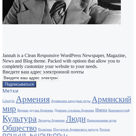
Jannah is a Clean Responsive WordPress Newspaper, Magazine,
News and Blog theme. Packed with options that allow you to
completely customize your website to your needs.
Введите ваш адрес электронной почты
Метки
Армения
Армянский
Lifestyle
Армянские народные игры
мир
Имена
Верные друзья Армении
Дрвение столицы Армении
Кинематограф
Культура
Люди
Легенды Армении
Национальные игры
Общество
Политика
Предатели Армянского народа
Регион
ԳՐԱԿԱՆ ԽԱՉՄԵՐՈւԿ