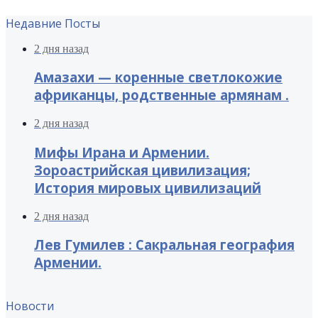
Недавние Посты
2 дня назад
Амазахи — коренные светлокожие
африканцы, родственные армянам .
2 дня назад
Мифы Ирана и Армении.
Зороастрийская цивилизация;
История мировых цивилизаций
2 дня назад
Лев Гумилев : Сакральная география
Армении.
Новости