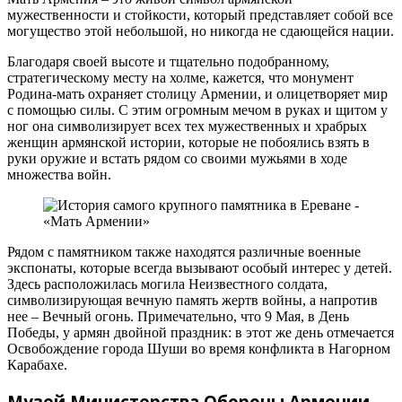
мужественности и стойкости, который представляет собой все
могущество этой небольшой, но никогда не сдающейся нации.
Благодаря своей высоте и тщательно подобранному,
стратегическому месту на холме, кажется, что монумент
Родина-мать охраняет столицу Армении, и олицетворяет мир
с помощью силы. С этим огромным мечом в руках и щитом у
ног она символизирует всех тех мужественных и храбрых
женщин армянской истории, которые не побоялись взять в
руки оружие и встать рядом со своими мужьями в ходе
множества войн.
Рядом с памятником также находятся различные военные
экспонаты, которые всегда вызывают особый интерес у детей.
Здесь расположилась могила Неизвестного солдата,
символизирующая вечную память жертв войны, а напротив
нее – Вечный огонь. Примечательно, что 9 Мая, в День
Победы, у армян двойной праздник: в этот же день отмечается
Освобождение города Шуши во время конфликта в Нагорном
Карабахе.
Музей Министерства Обороны Армении