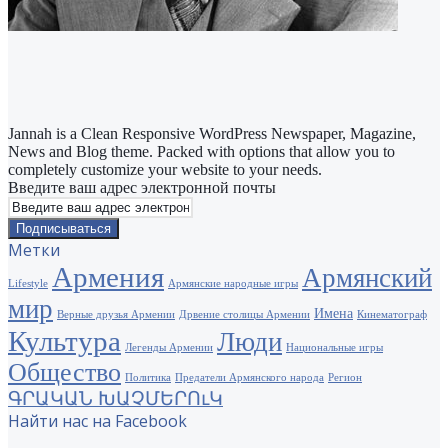
Jannah is a Clean Responsive WordPress Newspaper, Magazine,
News and Blog theme. Packed with options that allow you to
completely customize your website to your needs.
Введите ваш адрес электронной почты
Метки
Армения
Армянский
Lifestyle
Армянские народные игры
мир
Имена
Верные друзья Армении
Дрвение столицы Армении
Кинематограф
Культура
Люди
Легенды Армении
Национальные игры
Общество
Политика
Предатели Армянского народа
Регион
ԳՐԱԿԱՆ ԽԱՉՄԵՐՈւԿ
Найти нас на Facebook