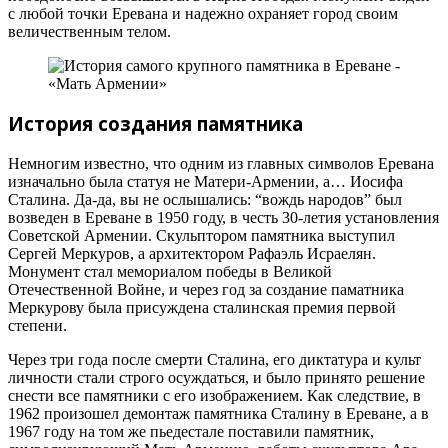
с любой точки Еревана и надежно охраняет город своим
величественным телом.
История создания памятника
Немногим известно, что одним из главных символов Еревана
изначально была статуя не Матери-Армении, а… Иосифа
Сталина. Да-да, вы не ослышались: “вождь народов” был
возведен в Ереване в 1950 году, в честь 30-летия установления
Советской Армении. Скульптором памятника выступил
Сергей Меркуров, а архитектором Рафаэль Исраелян.
Монумент стал мемориалом победы в Великой
Отечественной Войне, и через год за создание паматника
Меркурову была присуждена сталинская премия первой
степени.
Через три года после смерти Сталина, его диктатура и культ
личности стали строго осуждаться, и было принято решение
снести все памятники с его изображением. Как следствие, в
1962 произошел демонтаж памятника Сталину в Ереване, а в
1967 году на том же пьедестале поставили памятник,