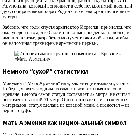
символизирующий Мать Армению, работы скульптора Ара
Арутюняна, который воплощает в себе неукротимый военный
дух, собирательный образ Родины и ангела-хранителя в лице
матери.
Забавно, что годы спустя архитектор Исраелян признался, что
был уверен в том, что Сталин не займет пьедестал надолго, и
именно поэтому разработал монумент таким образом, чтобы
он напоминал трехнёфные армянские церкви.
Немного “сухой” статистики
Монумент “Мать Армения” или, как ее еще называют, Статуя
Победы, является одним из самых высоких памятников в
Ереване. Высота самой статуи составляет 22 метра, не считая
постамент высотой 51 метр. Они изготовлены из различных
материалов: статуя сделана из кованой меди, а пьедестал – из
черного туфа.
Мать Армения как национальный символ
Мать Армения – это живой символ армянской