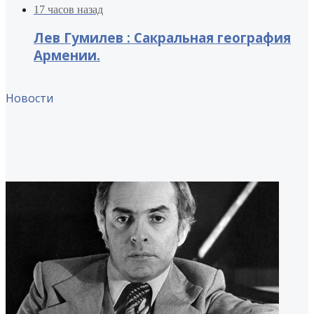
17 часов назад
Лев Гумилев : Сакральная география
Армении.
Новости