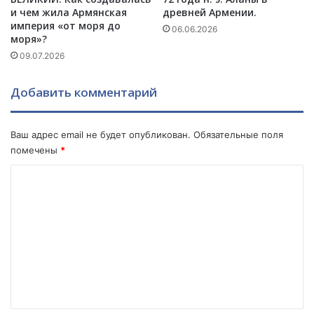
м
и чем жила Армянская
древней Армении.
-
империя «от моря до
Л
А
06.06.2026
моря»?
а
н
п
09.07.2026
ж
ш
е
и
л
Добавить комментарий
н
а
ы
Э
м
л
Ваш адрес email не будет опубликован.
Обязательные поля
.
и
помечены
*
б
е
К
к
о
о
м
в
а
м
.
е
н
т