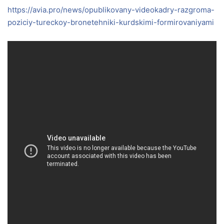
https://avia.pro/news/opublikovany-videokadry-razgroma-
poziciy-tureckoy-bronetehniki-kurdskimi-formirovaniyami