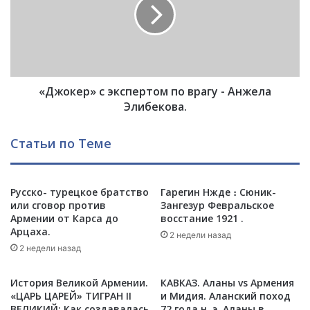
м
о
а
к
:
е
и
р
н
»
т
с
е
«Джокер» с экспертом по врагу - Анжела
э
р
к
Элибекова.
в
с
ь
п
Статьи по Теме
ю
е
с
р
А
т
л
Русско- турецкое братство
Гарегин Нжде ։ Сюник-
о
или сговор против
Зангезур Февральское
е
м
Армении от Карса до
восстание 1921 .
к
п
Арцаха.
с
о
2 недели назад
а
2 недели назад
в
н
р
д
а
История Великой Армении.
КАВКАЗ. Аланы vs Армения
р
г
«ЦАРЬ ЦАРЕЙ» ТИГРАН II
и Мидия. Аланский поход
о
у
ВЕЛИКИЙ: Как создавалась
72 года н. э. Аланы в