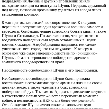
подразделения Лачина и других направлений заняли
выгодные позиции на подступах Шуши. Перерыв, сделанный
под вечер, позволил противнику удалиться из города через
выделенный коридор.
8 мая враг оказал стихийное сопротивление. К полудню
перешли в наступление один вражеский военный самолет и
вертолеты, бомбардирующие армянские боевые ряды, а также
Шуши и Степанакерт. Позже стало ясно, что целью этого
воздушного нападения был взрыв оставленных в Шуши
военных складов. Азербайджанцы надеялись тем самым
уничтожить весь город, что им не удалось. К вечеру в
основном уже было завершено действие по «очищению»
Шуши, а 9 мая завершилось освобождение древнего
армянского города-крепости от врага.
Необходимость освобождения Шуши и его предпосылки.
Необходимость освобождения Шуши была призвана
восстановить неотъемлемое право армян на жизнь на своей
древней земле, а также укрепить в боях армянский
победоносный дух. Тем самым Арцахское движение вступило
в качественно новый этап – настал переломный момент в
войне, и независимость НКР стала более чем реальной.
Освобождение Шуши имело также и экономическую