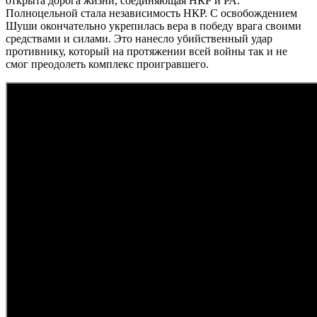
открыта дорога жизни, соединяющая НКР и РА.
Полноцельной стала независимость НКР. С освобождением
Шуши окончательно укрепилась вера в победу врага своими
средствами и силами. Это нанесло убийственный удар
противнику, который на протяжении всей войны так и не
смог преодолеть комплекс проигравшего.