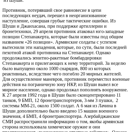
из Шуши.
Противник, потерявший свое равновесие в цепи
последующих неудач, перешел в неорганизованное
наступление, совершая грубые тактические ошибки. Из
Шуши и Джанхасана, при поддержке артиллерии и
бронетехники, 29 апреля противник атаковал юго-западные
позиции Степанакерта, которые были известны под общим
названием «26 позиции». Армянские солдаты с успехом
вытеснили эти нападения, которые, по сути, были последней
пехотной атакой противника на Степанакерт. Однако
продолжались зенитно-ракетные бомбардировки
Степанакерта и прилегающих к нему территорий. За неделю
было выпущено около 1000 снарядов, 800 из которых
реактивных, вследствие чего погибло 20 мирных жителей.
Для осуществление маневров, противник переместил военные
действия на пограничную зону НКР, из Шуши вывел все
мирное население, однако продолжал пополнять вооружение.
К 27 апреля 1992 года в Шуши было сконцентрировано 11
танков, 9 БМП, 12 бронетранспортеров, 3-мм 3 пушки, 2
системы ММ-21, около 1500 солдат. А 6 мая из Лачина в
Шуши дополнительно было введено 15 машин военного
значения, 4 БМП, 4 бронетранспортера. Азербайджанские
СМИ распространили информацию о том, якобы армянская
сторона использовала химическое оружие и они