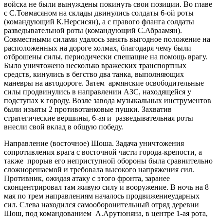
войска не были вынуждены покинуть свои позиции. Во главе
с С.Товмасяном на склады двинулись солдаты 6-ой роты
(командующий К.Нерсисян), а с правого фланга солдаты
разведывательной роты (командующий С.Абраамян).
Совместными силами удалось занять выгодное положение на
расположенных на дороге холмах, благодаря чему были
отброшены силы, периодически спешащие на помощь врагу.
Было уничтожено несколько вражеских транспортных
средств, кинулись в бегство два танка, выполняющих
маневры на автодороге. Затем армянские освободительные
силы продвинулись в направлении АЗС, находящейся у
подступах к городу. Возле завода музыкальных инструментов
были изъяты 2 противотанковые пушки. Захватив
стратегические вершины, 6-ая и разведывательная роты
внесли свой вклад в общую победу.
Направление (восточное) Шоша. Задача уничтожения
сопротивления врага с восточной части города-крепости, а
также прорыв его неприступной обороны была сравнительно
сложнорешаемой и требовала высокого напряжения сил.
Противник, ожидая атаку с этого фронта, заранее
сконцентрировал там живую силу и вооружение. В ночь на 8
мая по трем направлениям началось продвижениеударных
сил. Слева находился самооборонительный отряд деревни
Шош, под командованием А.Арутюняна, в центре 1-ая рота,