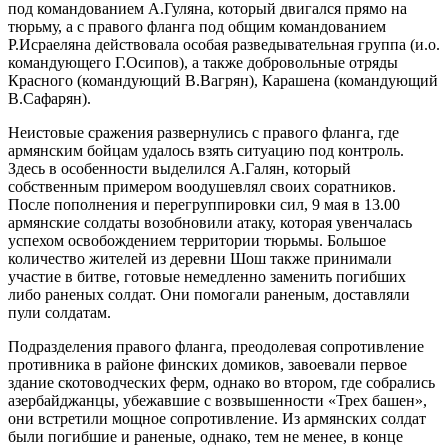
под командованием А.Гуляна, который двигался прямо на
тюрьму, а с правого фланга под общим командованием
Р.Исраеляна действовала особая разведывательная группа (и.о.
командующего Г.Осипов), а также добровольные отряды
Красного (командующий В.Вагрян), Карашена (командующий
В.Сафарян).
Неистовые сражения развернулись с правого фланга, где
армянским бойцам удалось взять ситуацию под контроль.
Здесь в особенности выделился А.Галян, который
собственным примером воодушевлял своих соратников.
После пополнения и перегруппировки сил, 9 мая в 13.00
армянские солдаты возобновили атаку, которая увенчалась
успехом освобождением территории тюрьмы. Большое
количество жителей из деревни Шош также принимали
участие в битве, готовые немедленно заменить погибших
либо раненых солдат. Они помогали раненым, доставляли
пули солдатам.
Подразделения правого фланга, преодолевая сопротивление
противника в районе финских домиков, завоевали первое
здание скотоводческих ферм, однако во втором, где собрались
азербайджанцы, убежавшие с возвышенности «Трех башен»,
они встретили мощное сопротивление. Из армянских солдат
были погибшие и раненые, однако, тем не менее, в конце