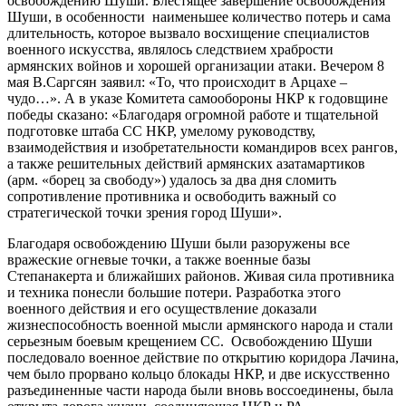
освобождению Шуши. Блестящее завершение освобождения
Шуши, в особенности наименьшее количество потерь и сама
длительность, которое вызвало восхищение специалистов
военного искусства, являлось следствием храбрости
армянских войнов и хорошей организации атаки. Вечером 8
мая В.Саргсян заявил: «То, что происходит в Арцахе –
чудо…». А в указе Комитета самообороны НКР к годовщине
победы сказано: «Благодаря огромной работе и тщательной
подготовке штаба СС НКР, умелому руководству,
взаимодействия и изобретательности командиров всех рангов,
а также решительных действий армянских азатамартиков
(арм. «борец за свободу») удалось за два дня сломить
сопротивление противника и освободить важный со
стратегической точки зрения город Шуши».
Благодаря освобождению Шуши были разоружены все
вражеские огневые точки, а также военные базы
Степанакерта и ближайших районов. Живая сила противника
и техника понесли большие потери. Разработка этого
военного действия и его осуществление доказали
жизнеспособность военной мысли армянского народа и стали
серьезным боевым крещением СС. Освобождению Шуши
последовало военное действие по открытию коридора Лачина,
чем было прорвано кольцо блокады НКР, и две искусственно
разъединенные части народа были вновь воссоединены, была