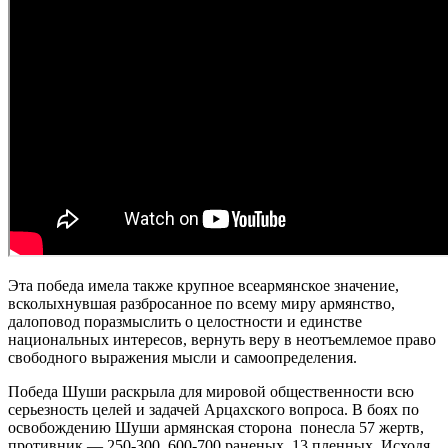
Эта победа имела также крупное всеармянское значение,
всколыхнувшая разбросанное по всему миру армянство,
далоповод поразмыслить о целостности и единстве
национальных интересов, вернуть веру в неотъемлемое право
свободного выражения мысли и самоопределения.
Победа Шуши раскрыла для мировой общественности всю
серьезность целей и задачей Арцахского вопроса. В боях по
освобождению Шуши армянская сторона понесла 57 жертв,
противник — 250-300, 600-700 раненых, 13 пленных. Исходя