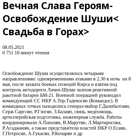
Вечная Слава Героям-
Освобождение Шуши<
Свадьба в Горах>
08.05.2021
0
751
10 минут чтения
Освобождение Шуши осуществлялось четырьмя
направлениями: одновременными атаками в 2.30 в ночь на 8
мая, после захвата боевых позиций Кирса и взятия под
контроль автодороги Лачин-Шуши залпом реактивной
ракетной батареи БМ-21. Военной операцией руководил
командующий СС НКР А.Тер-Тадевосян (Командос). В
командных точках находились генерал-майор Г.Далибалтаян,
Серж Саргсян, Р.Гзогян, З.Балаян, связь, медпомощь,
артиллерийская подготовка, инженерная служба. Работы
координировали А.Папазян, В.Марутян, Л.Мартиросова,
Р.Агаджанян, а также представители властей НКР О.Есаян,
Г.Петросян, А.Гукасян, Р.Кочарян и др