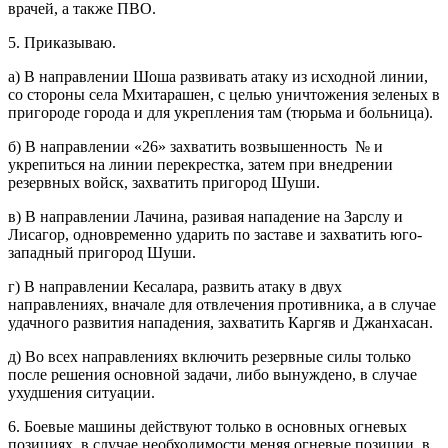
врачей, а также ПВО.
5. Приказываю.
а) В направлении Шоша развивать атаку из исходной линии,
со стороны села Мхитарашен, с целью уничтожения зеленых в
пригороде города и для укрепления там (тюрьма и больница).
б) В направлении «26» захватить возвышенность № и
укрепиться на линии перекрестка, затем при внедрении
резервных войск, захватить пригород Шуши.
в) В направлении Лачина, разивая нападение на Зарслу и
Лисагор, одновременно ударить по заставе и захватить юго-
западный пригород Шуши.
г) В направлении Кесалара, развить атаку в двух
направлениях, вначале для отвлечения противника, а в случае
удачного развития нападения, захватить Каргяв и Джанхасан.
д) Во всех направлениях включить резервные силы только
после решения основной задачи, либо вынуждено, в случае
ухудшения ситуации.
6. Боевые машины действуют только в основных огневых
позициях, в случае необходимости меняя огневые позиции, в