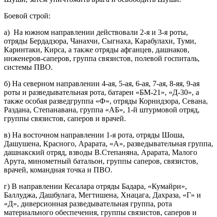
Боевой строй:
а) На южном направлении действовали 2-я и 3-я роты,
отряды Бердадзора, Чанахчи, Сыгнаха, Карабулахи, Туми,
Каринтаки, Кирса, а также отряды афганцев, дашнаков,
инженеров-саперов, группа связистов, полевой госпиталь,
системы ПВО.
б) На северном направлении 4-ая, 5-ая, 6-ая, 7-ая, 8-яя, 9-ая
роты и разведывательная рота, батареи «БМ-21», «Д-30», а
также особая разведгруппа «Ф», отряды Корнидзора, Севана,
Раздана, Степанавана, группа «АБ», 1-й штурмовой отряд,
группы связистов, саперов и врачей.
в) На восточном направлении 1-я рота, отряды Шоша,
Дашушена, Красного, Арарата, «А», разведывательная группа,
дашнакский отряд, взводы В.Степаняна, Арарата, Малого
Арута, минометный батальон, группы саперов, связистов,
врачей, командная точка и ПВО.
г) В направлении Кесалара отряды Бадара, «Кумайри»,
Баллуджа, Дашбулага, Мегтишена, Хнацага, Дахраза, «Г» и
«Д», диверсионная разведывательная группа, рота
материального обеспечения, группы связистов, саперов и