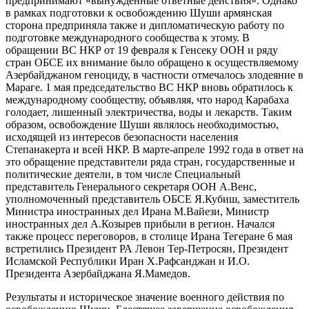
предпринимают «вынужденные ответные действия». Однако
в рамках подготовки к освобождению Шуши армянская
сторона предприняла также и дипломатическую работу по
подготовке международного сообщества к этому. В
обращении ВС НКР от 19 февраля к Генсеку ООН и ряду
стран ОБСЕ их внимание было обращено к осуществляемому
Азербайджаном геноциду, в частности отмечалось злодеяние в
Мараге. 1 мая председательство ВС НКР вновь обратилось к
международному сообществу, объявляя, что народ Карабаха
голодает, лишенный электричества, воды и лекарств. Таким
образом, освобождение Шуши являлось необходимостью,
исходящей из интересов безопасности населения
Степанакерта и всей НКР. В марте-апреле 1992 года в ответ на
это обращение представители ряда стран, государственные и
политические деятели, в том числе Специальный
представитель Генерального секретаря ООН А.Венс,
уполномоченный представитель ОБСЕ Я.Кубиш, заместитель
Министра иностранных дел Ирана М.Вайези, Министр
иностранных дел А.Козырев прибыли в регион. Начался
также процесс переговоров, в столице Ирана Тегеране 6 мая
встретились Президент РА Левон Тер-Петросян, Президент
Исламской Республики Иран Х.Рафсанджан и И.О.
Президента Азербайджана Я.Мамедов.
Результаты и историческое значение военного действия по