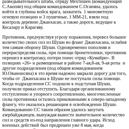
разведывательного штаба, отряду Мехтишен (командующий
С.Акопян) под общим командованием С.Оганяна, удалось
войти в глубины войск врага, захватить 1 минометную
огневую позицию и 3 пушечные, 1 ММ-21, взяли под
контроль деревню Джанхасан, а также дороги, ведущие к
Кесалару и Карагяву.
Противник, предчувствуя угрозу поражения, перевел большое
количество своих сил из Шуши во фланг Джанхасана, ослабив
тем самым оборону Шуши. Одновременно пополняя и
перераспределяя силы, при помощи бронетехники, противник
перешел в контратаку, потери понес отряд «Кумайри». В
позициях «26» и размещенные в районе 7-ая,8-ая, 9-ая роты и
другие подразделения (под общим командованием
Ю.Ованнисяна) в это время надежно закрыли дорогу для того,
чтобы от Джанхасана в Шуши не поступали силы помощи.
Когда подразделения СС подошли к подступам Шуши,
получили приказ отступить. Благодаря организованному
отступлению и упорного сопротивлению, многочисленные
силы противника остались прикованными к северо-западному
флангу, что оказалось решающим в освобождении Шуши.
Командованию СС таким образом удалось запутать
азербайджанцев, вынуждая вывести значительное количество
сил и средств из-под направления главного удара. Исход
военных действий был предрешен уже 8 мая, когда