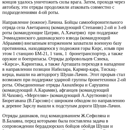
концов удалось уничтожить силы врага. Затем, проходя через
автобазу, эти отряды продолжили атаковать совместно с
подразделениями 4-ой роты.
Направление (южное) Лачина. Бойцы самооборонительного
отряда села Аветараноц (командующий Степанян) 2-ой и 3-ей
роты (командующие Цатрян, А.Хачатрян) при поддержке
Эчмиадзинского дашнакцского взвода (командующий
Абраамян) внезапным вторжением захватили военную базу
противника, находящеюся у подножия горы Кирс, изъяв при
этом 1 станцию БМ-21, 1 танк, 1 бронетранспортер, а также
оружие и боеприпасы. Отряды добровольцев Сзнека,
«Кирса», Каринтака, а также Арташата переходя в нападение
в направлении позиции Набилара, Кармир-кара, Тискац-
керца, вышли на автодорогу Шуши-Лачин. Этот прорыв стал
возможен при поддержке ударной группы бронетехники 2-ой
роты. Объединенные отряды Акнахбюра и Сарушена
(командующий А.Карамян), афганцев (командующий
Н.Чахоян), «Мергелян» (командующий А.Арутюнян) и
Бюрегавана (В.Гарсоян) с широким обходом по направлению
к деревне Зарслу вышли к подступам дороги Шуши-Лачин.
Отряды дашнаков, под командованием Ж.Сефиляна и
В.Балаяна, перед которыми была поставлена задача в
сопровождении бердадзорских бойцов обойдя Шуши и