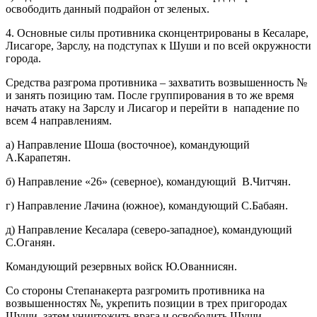
освободить данный подрайон от зеленых.
4. Основные силы противника сконцентрированы в Кесаларе,
Лисагоре, Зарслу, на подступах к Шуши и по всей окружности
города.
Средства разгрома противника – захватить возвышенность №
и занять позицию там. После группирования в то же время
начать атаку на Зарслу и Лисагор и перейти в нападение по
всем 4 направлениям.
а) Направление Шоша (восточное), командующий
А.Карапетян.
б) Направление «26» (северное), командующий В.Читчян.
г) Направление Лачина (южное), командующий С.Бабаян.
д) Направление Кесалара (северо-западное), командующий
С.Оганян.
Командующий резервных войск Ю.Ованнисян.
Со стороны Степанакерта разгромить противника на
возвышенностях №, укрепить позиции в трех пригородах
Шуши, затем уничтожить врага и освободить Шуши.