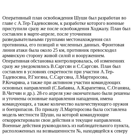
Оперативный план освобождения Шуши был разработан во
главе с А.Тер-Тадевосяном, к разработке которого военные
приступили сразу же после освобождения Ходжалу. План был
составлен в марте-апреле, после уточнения
разведывательными группами местонахождения сил
противника, его позиций и численных данных. Фронтовая
линия атаки была около 25 км, противник превосходил
армянскую сторону живой силой и вооружением.
Оперативная обстановка контролировалась, об изменениях
сразу же уведомлялись В.Саргсян и С.Саргсян. План был
составлен в условиях секретности при участии А.Тер-
Тадевосяна, Р.Гзогяна, С.Саргсяна, Л.Мартиросова,
Р.Кочаряна, а также при активном участии командующих
основных направлений (С.Бабаяна, А.Карапетяна, С.Оганяна,
В.Читчян и др.). 28-го апреля уже окончательно были решены
и уточнены основные направления нападения, имена
командующих, а также количество наличествующего оружия
и боеприпасов. По приказу Л.Мартиросова была составлена
модель местности Шуши, на которой командующие
откорректировали свои действия и текущие направления.
Военные действия руководились из наблюдательного пункта,
расположенных на возвышенности №, находящейся к северу