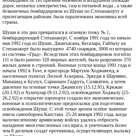
необходимость. По причине наземной и воздушной блокады
дорог, нехватки электричества, газа и питьевой воды , а также
безконечных бомбардировок из Шуши по Степанакерту и
прилегающим районам, была парализована экономика всей
страны.
Шуши в эти дни превратился в огневую точку № 1,
бомбардирующей Степанакерт. С ноября 1991 года по начало
мая 1992 года из Шуши, Джанхасана, Кесалара, Гайбалу на
Степанакерт было выпущено 4740 снарядов, 3000 из которых
из системы «Град». Вследствии этих бомбардировок погибло
111 и было ранено 320 мирных жителей, было разрушено 370
жилых домов и строений. Военные успехи конца 1991 года и
начала 1992 в Тохе, в пригороде Мартуни Ходжавенд, в
населенных пунктах Лесной Аскерана, Эркедж в Шаумяне,
Манашид и Бузлух, Сариншен Гадрута, Салякятин, а затем
давление на огневые точки Джамиллу (15.12.91), Кркжан
(20.1.92) и Хушчулар (9-11.2.92), освобождение Ходжалу (25-
26.2.92) и открытие аэропорта создали все экономические,
военные и психологические предпосылки для подготовки
освобождения Шуши. С этой точки зрения особое значение
имела самооборона Капстака 25-26 января 1992 года, когда
малочисленному армянскому войску удалось отбросить
нападение многочисленных сил врага, и уничтожить более
чем 8 десятков солдат противника, осуществляющих вылазку