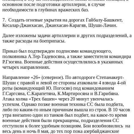
основном после подготовки артиллерии, в случае
необходимости в глубинах вражеских баз.
7. Создать огневые укрытия на дорогах Гайбалу-Башкент,
Кесалар-Джанхасан, Джанхасан-Карагяв, Шуши-Лачин.
Далее изложены задачи артиллерии и других подразделений, а
также расходы на боеприпасы.
Приказ был подтвержден подписями командующего,
полковника А.Тер-Тадевосяна, а также заместителя командира
Р.Гзогяна. Военные действия осуществлялись в указанных
четырех направлениях.
Направление «26» (северное). По автодороге Степанакерт-
Шуши с правой и левой ее стороны атаковали 4 взвода 4-ой
роты (командующий Ю. Погосян) под командованием
Г.Саргсяна, С.Карапетяна, К.Мартиросяна и В.Гарибяна.
Атака холма «Трех башен» через 20 минут увенчалась
успехом. Однако позже военная техника СС была подбита,
либо по каким-то иным причинам вышла из строя. В 10 часов
утра внезапно один из танков был подбит, на какое-то время
военные действия были прекращены, подразделения СС
отступили к более удобным позициям. Бои возобновились на
весь день и ночь 8 мая, до тех пор пока азербайджанские