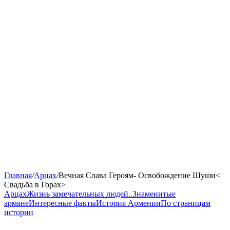
Главная
/
Арцах
/
Вечная Слава Героям- Освобождение Шуши<
Свадьба в Горах>
Арцах
Жизнь замечательных людей..
Знаменитые
армяне
Интересные факты
История Армении
По страницам
истории