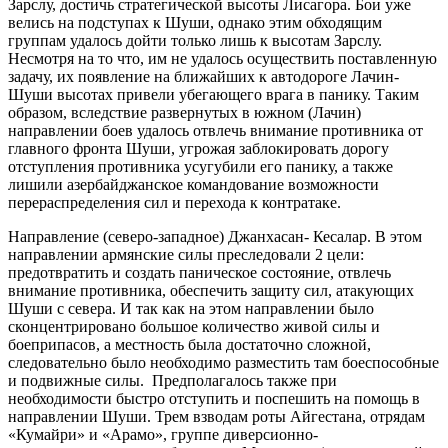
Зарслу, достичь стратегической высоты Лисагора. Бои уже
велись на подступах к Шуши, однако этим обходящим
группам удалось дойти только лишь к высотам Зарслу.
Несмотря на то что, им не удалось осуществить поставленную
задачу, их появление на ближайших к автодороге Лачин-
Шуши высотах привели убегающего врага в панику. Таким
образом, вследствие развернутых в южном (Лачин)
направлении боев удалось отвлечь внимание противника от
главного фронта Шуши, угрожая заблокировать дорогу
отступления противника усугубили его панику, а также
лишили азербайджанское командование возможности
перераспределения сил и перехода к контратаке.
Направление (северо-западное) Джанхасан- Кесалар. В этом
направлении армянские силы преследовали 2 цели:
предотвратить и создать паническое состояние, отвлечь
внимание противника, обеспечить защиту сил, атакующих
Шуши с севера. И так как на этом направлении было
сконцентрировано большое количество живой силы и
боеприпасов, а местность была достаточно сложной,
следовательно было необходимо разместить там боеспособные
и подвижные силы. Предполагалось также при
необходимости быстро отступить и поспешить на помощь в
направлении Шуши. Трем взводам роты Айгестана, отрядам
«Кумайри» и «Арамо», группе диверсионно-