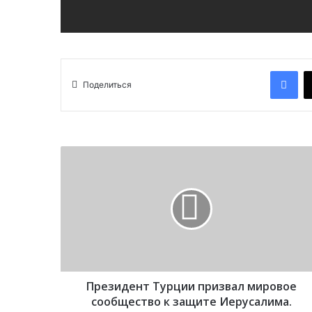
Facebook
Поделиться
П
р
е
з
и
д
е
н
т
Президент Турции призвал мировое
Т
у
сообщество к защите Иерусалима.