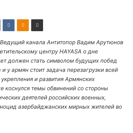
X
VKontakte
Odnoklassniki
Поделиться по электронной почте
й Ведущий канала Антитопор Вадим Арутюнов
ветительскому центру HAYASA о дне
ает должен стать символом будущих побед
 и у армян стоит задача перезагрузки всей
укрепления и развития Армянских
же коснулся темы обвинений со стороны
ческих деятелей российских военных,
еноцид азербайджанских мирных жителей во