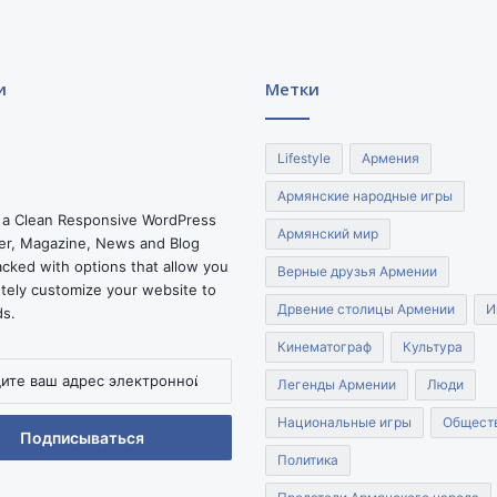
о
д
а
р
и
Метки
с
к
о
Lifestyle
Армения
м
Армянские народные игры
к
 a Clean Responsive WordPress
р
Армянский мир
r, Magazine, News and Blog
а
cked with options that allow you
е
Верные друзья Армении
tely customize your website to
Дрвение столицы Армении
И
ds.
Кинематограф
Культура
Легенды Армении
Люди
Национальные игры
Общест
нной
Политика