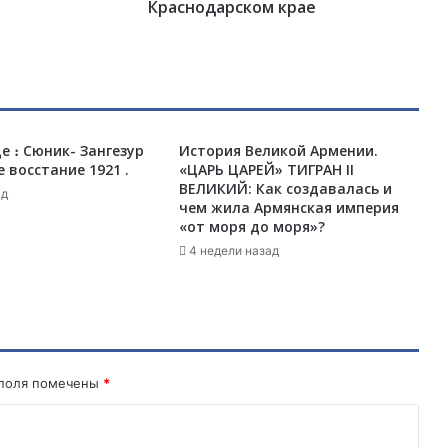
С
Краснодарском крае
о
в
е
т
с
к
е ։ Сюник- Зангезур
История Великой Армении.
о
 восстание 1921 .
«ЦАРЬ ЦАРЕЙ» ТИГРАН II
г
ВЕЛИКИЙ: Как создавалась и
о
ад
чем жила Армянская империя
С
«от моря до моря»?
о
4 недели назад
ю
з
а
О
в
а
н
 поля помечены
*
е
с
а