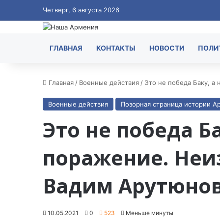
Четверг, 6 августа 2026
ГЛАВНАЯ
КОНТАКТЫ
НОВОСТИ
ПОЛИ
Главная
/
Военные действия
/
Это не победа Баку, а
Военные действия
Позорная страница истории А
Это не победа Б
поражение. Неиз
Вадим Арутюнов
10.05.2021
0
523
Меньше минуты