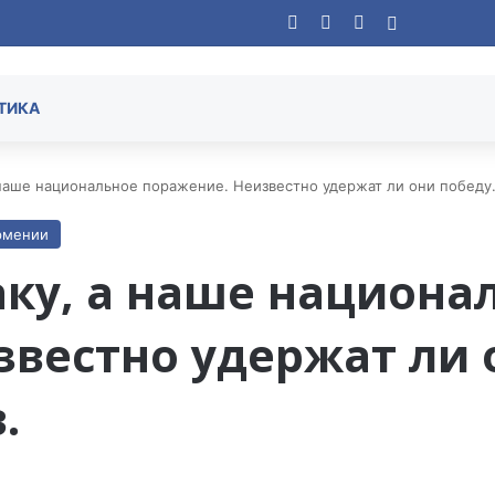
Facebook
YouTube
Instagram
Случайная
ТИКА
 наше национальное поражение. Неизвестно удержат ли они победу
рмении
аку, а наше национа
вестно удержат ли 
.