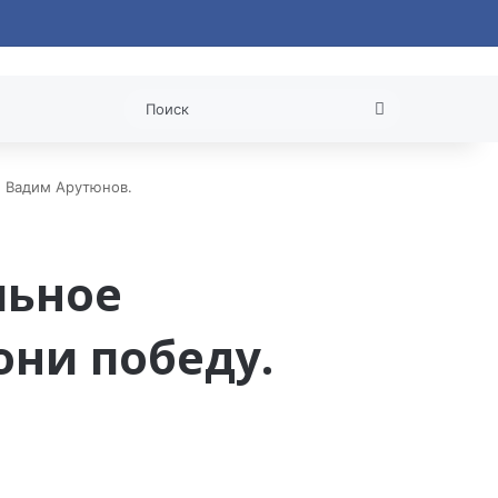
 статья
Поиск
. Вадим Арутюнов.
льное
они победу.