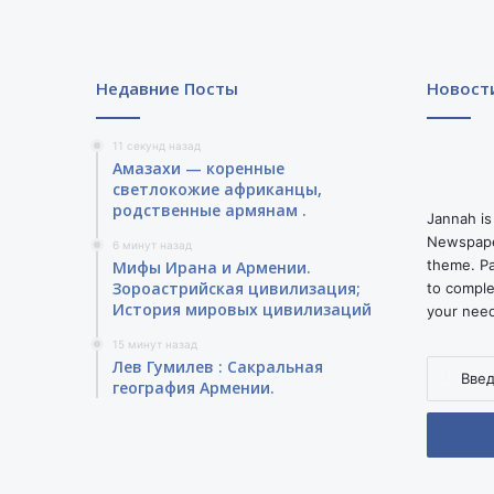
м
а
.
Недавние Посты
Новост
11 секунд назад
Амазахи — коренные
светлокожие африканцы,
родственные армянам .
Jannah is
Newspape
6 минут назад
theme. Pa
Мифы Ирана и Армении.
Зороастрийская цивилизация;
to comple
История мировых цивилизаций
your nee
15 минут назад
Лев Гумилев : Сакральная
Введите
география Армении.
ваш
адрес
электро
почты