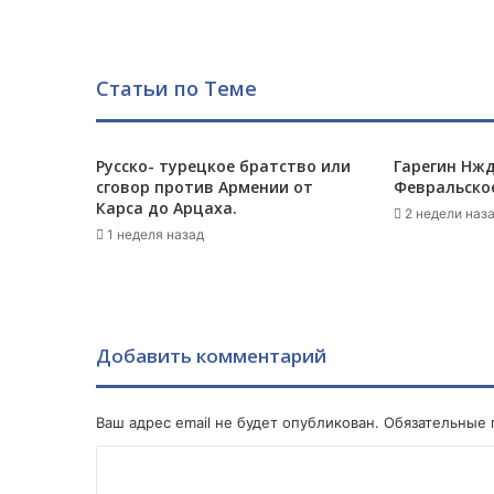
р
ц
и
и
Статьи по Теме
п
р
и
Русско- турецкое братство или
Гарегин Нжд
з
сговор против Армении от
Февральское
в
Карса до Арцаха.
а
2 недели наз
л
1 неделя назад
м
и
р
о
в
Добавить комментарий
о
е
с
Ваш адрес email не будет опубликован.
Обязательные
о
К
о
б