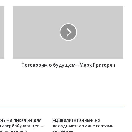
П
о
г
о
в
о
р
и
м
Поговорим о будущем - Марк Григорян
о
б
у
д
у
щ
е
м
-
ны» я писал не для
«Цивилизованные, но
М
я азербайджанцев –
холодные»: армяне глазами
а
 писатель и
китайцев