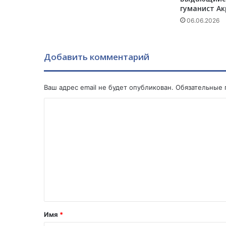
о
гуманист А
ц
06.06.2026
и
д
е
а
Добавить комментарий
р
м
я
Ваш адрес email не будет опубликован.
Обязательные
н
К
?
|
о
С
м
п
е
м
ц
е
в
ы
н
п
т
у
а
с
Имя
*
к