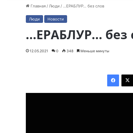
Главная
/
Люди
/
…ЕРАБЛУР… без слов
Люди
Новости
…ЕРАБЛУР… без 
12.05.2021
0
348
Меньше минуты
Facebook