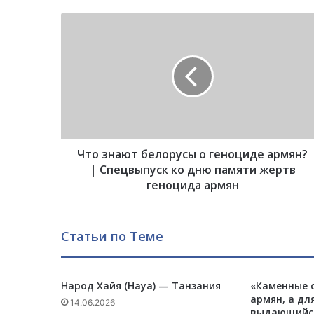
Ч
т
о
з
н
а
ю
т
б
Что знают белорусы о геноциде армян?
е
л
| Спецвыпуск ко дню памяти жертв
о
геноцида армян
р
у
с
Статьи по Теме
ы
о
г
Народ Хайя (Haya) — Танзания
«Каменные с
е
армян, а дл
н
14.06.2026
выдающийся