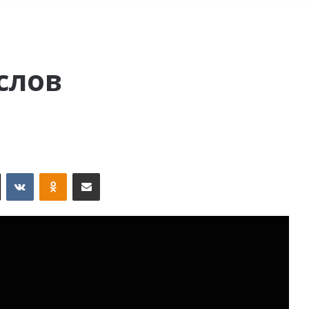
слов
X
VKontakte
Odnoklassniki
Поделиться по электронной почте