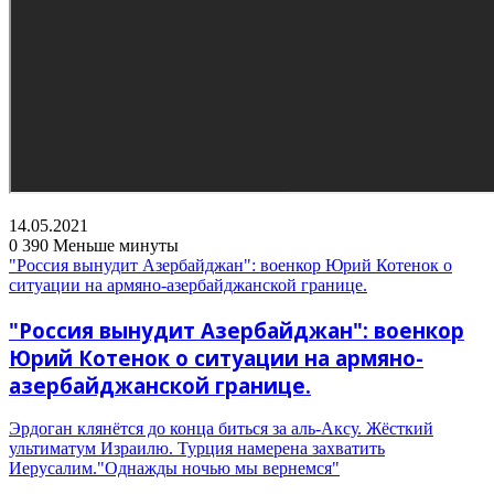
14.05.2021
0
390
Меньше минуты
"Россия вынудит Азербайджан": военкор Юрий Котенок о
ситуации на армяно-азербайджанской границе.
"Россия вынудит Азербайджан": военкор
Юрий Котенок о ситуации на армяно-
азербайджанской границе.
Эрдоган клянётся до конца биться за аль-Аксу. Жёсткий
ультиматум Израилю. Турция намерена захватить
Иерусалим."Однажды ночью мы вернемся"