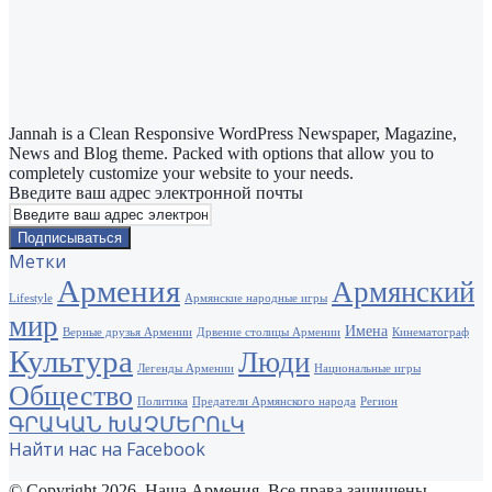
Jannah is a Clean Responsive WordPress Newspaper, Magazine,
News and Blog theme. Packed with options that allow you to
completely customize your website to your needs.
Введите ваш адрес электронной почты
Метки
Армения
Армянский
Lifestyle
Армянские народные игры
мир
Имена
Верные друзья Армении
Дрвение столицы Армении
Кинематограф
Культура
Люди
Легенды Армении
Национальные игры
Общество
Политика
Предатели Армянского народа
Регион
ԳՐԱԿԱՆ ԽԱՉՄԵՐՈւԿ
Найти нас на Facebook
© Copyright 2026, Наша Армения. Все права защищены.