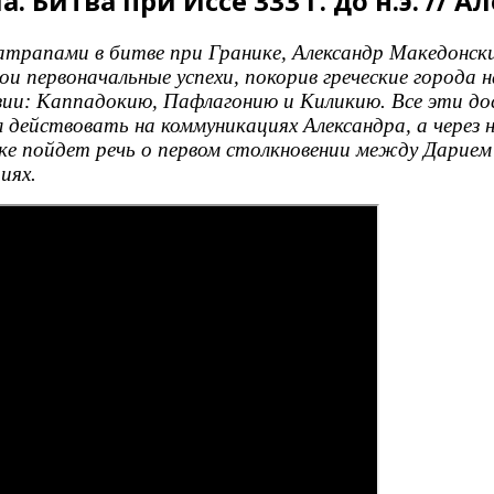
. Битва при Иссе 333 г. до н.э. //
трапами в битве при Гранике, Александр Македонски
ои первоначальные успехи, покорив греческие города
зии: Каппадокию, Пафлагонию и Киликию. Все эти дос
 действовать на коммуникациях Александра, а через 
е пойдет речь о первом столкновении между Дарием и 
иях.