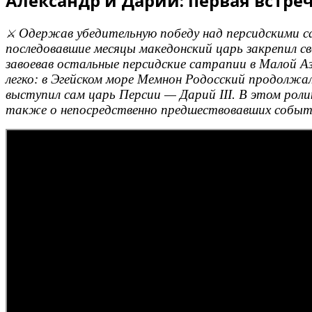
Александр и Дарий: первая встреча
Одержав убедительную победу над персидскими са
⚔️
последовавшие месяцы македонский царь закрепил св
завоевав остальные персидские сатрапии в Малой А
легко: в Эгейском море Мемнон Родосский продолжал
выступил сам царь Персии — Дарий III. В этом ролик
также о непосредственно предшествовавших событ