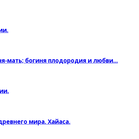
ии.
ня-мать; богиня плодородия и любви…
ии.
ревнего мира. Хайаса.