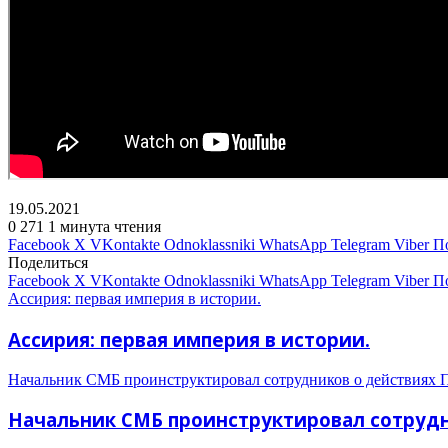
19.05.2021
0
271
1 минута чтения
Facebook
X
VKontakte
Odnoklassniki
WhatsApp
Telegram
Viber
П
Поделиться
Facebook
X
VKontakte
Odnoklassniki
WhatsApp
Telegram
Viber
П
Ассирия: первая империя в истории.
Ассирия: первая империя в истории.
Начальник СМБ проинструктировал сотрудников о действиях 
Начальник СМБ проинструктировал сотруд