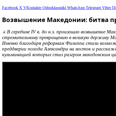
Facebook
X
VKontakte
Odnoklassniki
WhatsApp
Telegram
Viber
П
Возвышение Македонии: битва при 
В середине IV в. до н.э. произошло возвышение М
⚔️
стремительному превращению в великую державу Ма
Именно благодаря реформам Филиппа стали возможны
преддверии похода Александра на восток и расскаже
кульминацией которых стал разгром македонским цар