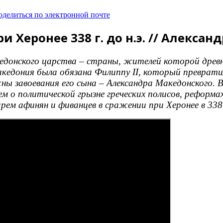
оделиться по электронной почте
Херонее 338 г. до н.э. // Алексан
акедонского царства – страны, жителей которой древ
кедония была обязана Филиппу II, который преврати
 завоевания его сына – Александра Македонского. В
м о политической грызне греческих полисов, реформах
ем афинян и фиванцев в сражении при Херонее в 338 г