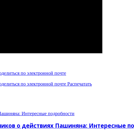
оделиться по электронной почте
оделиться по электронной почте
Распечатать
Пашиняна: Интересные подробности
ников о действиях Пашиняна: Интересные п