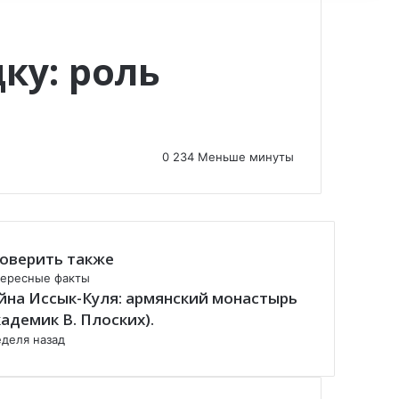
ку: роль
0
234
Меньше минуты
оверить также
ересные факты
йна Иссык-Куля: армянский монастырь
кадемик В. Плоских).
еделя назад