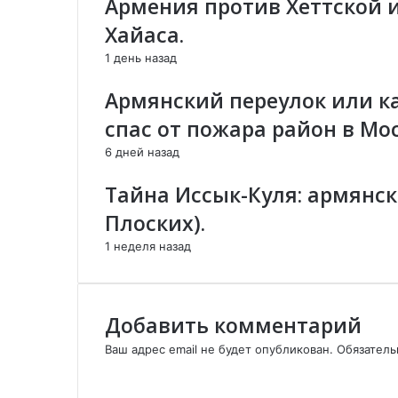
Армения против Хеттской 
А
н
о
Н
о
н
Хайаса.
Г
й
н
1 день назад
Е
п
о
З
о
й
Армянский переулок или к
У
ч
п
Р
т
о
спас от пожара район в Мос
А
е
ч
6 дней назад
С
т
И
е
Тайна Иссык-Куля: армянск
Л
О
Плоских).
Й
1 неделя назад
И
С
К
Л
Добавить комментарий
Ю
Ч
Ваш адрес email не будет опубликован.
Обязател
Е
К
Н
о