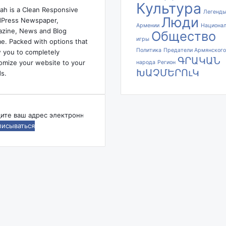
Культура
е
ah is a Clean Responsive
Легенд
и
Люди
Press Newspaper,
Армении
Национа
н
zine, News and Blog
Общество
т
игры
e. Packed with options that
е
Политика
Предатели Армянского
w you to completely
ԳՐԱԿԱՆ
р
omize your website to your
народа
Регион
е
ԽԱՉՄԵՐՈւԿ
s.
с
ы
с
т
дите
о
р
ес
о
ктронной
н
ты
.
В
.
М
а
т