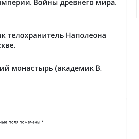
империи. Войны древнего мира.
с
т
р
е
н
ак телохранитель Наполеона
и
я
кве.
а
р
а
ий монастырь (академик В.
б
о
-
и
з
р
а
и
л
ьные поля помечены
*
ь
с