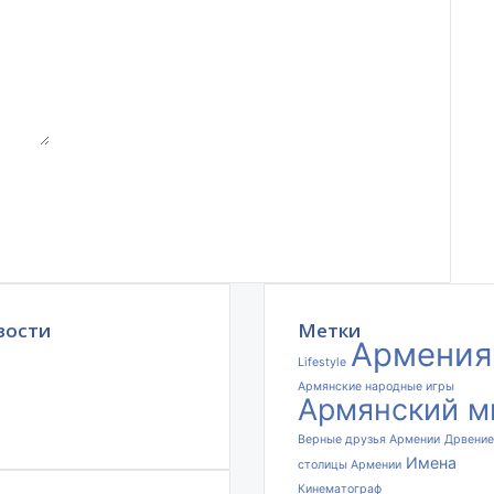
к
о
г
о
к
о
н
ф
л
и
к
т
а
:
г
вости
Метки
Армения
л
Lifestyle
у
Армянские народные игры
б
Армянский м
и
н
Верные друзья Армении
Дрвение
Имена
н
столицы Армении
ы
Кинематограф