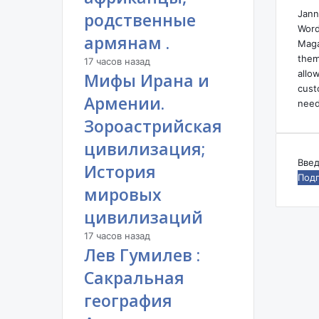
Я
Jann
родственные
Л
Word
армянам .
А
Maga
К
them
17 часов назад
А
allo
Мифы Ирана и
Р
cust
Армении.
А
need
Б
Зороастрийская
А
цивилизация;
Х
И
Вве
История
С
ваш
мировых
Ю
адр
Н
эле
цивилизаций
И
поч
К
17 часов назад
Лев Гумилев :
П
О
Сакральная
Д
география
С
В