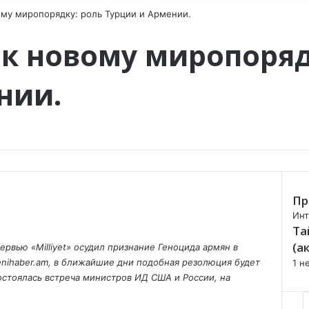
ому миропорядку: роль Турции и Армении.
 к новому миропоряд
нии.
Пр
C
Инт
Та
l
o
(а
рвью «Milliyet» осудил признание Геноцида армян в
s
enihaber.am, в ближайшие дни подобная резолюция будет
1 н
e
остоялась встреча министров ИД США и России, на