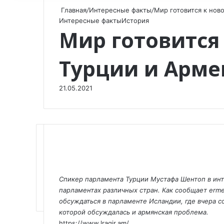
Главная
/
Интересные факты
/
Мир готовится к нов
Интересные факты
История
Мир готовится
Турции и Арме
21.05.2021
F
X
V
O
W
T
V
П
a
K
d
h
e
i
о
Спикер парламента Турции Мустафа Шентоп в инте
c
o
n
a
l
b
д
парламентах различных стран. Как сообщает erm
e
n
o
t
e
e
е
обсуждаться в парламенте Исландии, где вчера с
b
t
k
s
g
r
л
которой обсуждалась и армянская проблема.
o
a
l
A
r
и
https://www.lragir.am/