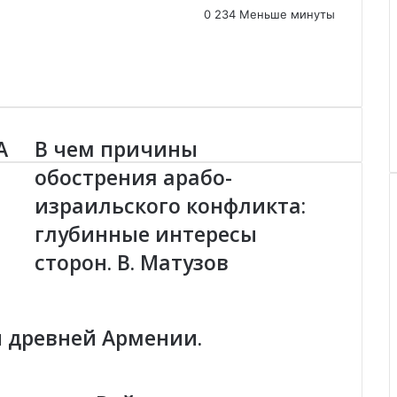
0
234
Меньше минуты
А
В чем причины
В
ч
обострения арабо-
е
израильского конфликта:
м
п
глубинные интересы
р
и
сторон. В. Матузов
ч
и
н
ы
и древней Армении.
о
б
о