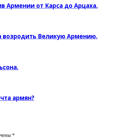
ив Армении от Карса до Арцаха.
а возродить Великую Армению.
ьсона.
чта армян?
ечены
*