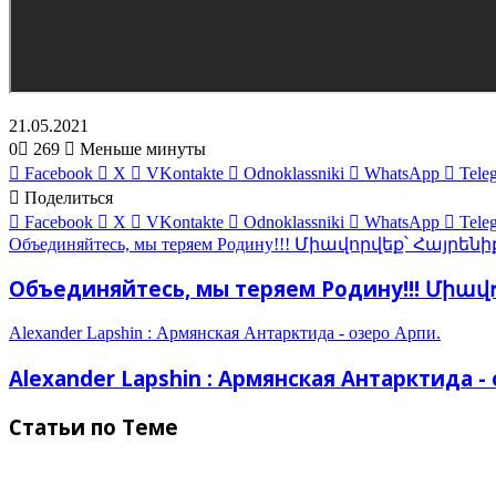
21.05.2021
0
269
Меньше минуты
Facebook
X
VKontakte
Odnoklassniki
WhatsApp
Tele
Поделиться
Facebook
X
VKontakte
Odnoklassniki
WhatsApp
Tele
Объединяйтесь, мы теряем Родину!!! Միավորվեք՝ Հայրեն
Объединяйтесь, мы теряем Родину!!! Միավ
Alexander Lapshin : Армянская Антарктида - озеро Арпи.
Alexander Lapshin : Армянская Антарктида -
Статьи по Теме