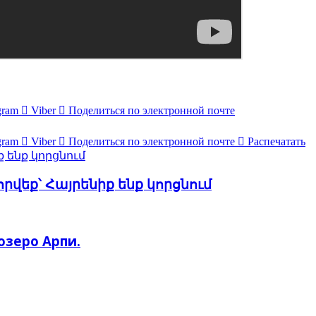
gram
Viber
Поделиться по электронной почте
gram
Viber
Поделиться по электронной почте
Распечатать
իք ենք կորցնում
որվեք՝ Հայրենիք ենք կորցնում
 озеро Арпи.