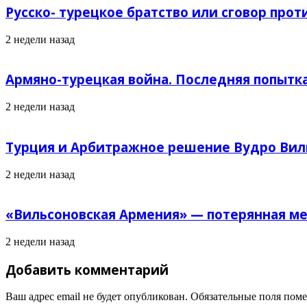
Русско- турецкое братство или сговор прот
2 недели назад
Армяно-турецкая война. Последняя попытк
2 недели назад
Турция и Арбитражное решение Вудро Вил
2 недели назад
«Вильсоновская Армения» — потерянная ме
2 недели назад
Добавить комментарий
Ваш адрес email не будет опубликован.
Обязательные поля пом