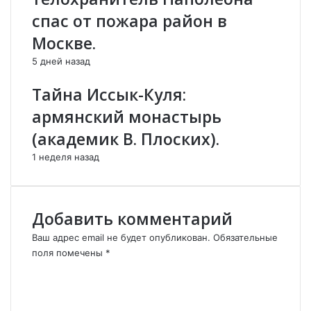
т
о
спас от пожара район в
а
р
Москве.
р
е
а
о
5 дней назад
е
г
т
н
Тайна Иссык-Куля:
с
я
армянский монастырь
я
»
-
п
(академик В. Плоских).
Т
о
1 неделя назад
у
д
р
П
а
е
н
т
Добавить комментарий
а
е
н
р
Ваш адрес email не будет опубликован.
Обязательные
е
б
поля помечены
*
м
у
К
о
р
о
ж
г
м
е
о