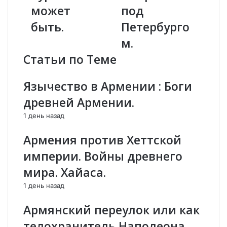
т
а
может
под
и
т
н
т
быть.
Петербурго
З
а
м.
а
ш
т
е
Статьи по Теме
у
и
л
з
Язычество в Армении : Боги
и
Н
н
А
древней Армении.
:
Т
1 день назад
Э
О
р
п
Армения против Хеттской
д
о
о
к
империи. Войны древнего
г
а
мира. Хайаса.
а
з
н
а
1 день назад
з
л
р
и
Армянский переулок или как
я
«
телохранитель Наполеона
с
м