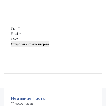
м
т
м
е
б
.
н
ы
т
т
а
ь
р
.
Имя
*
и
Email
*
й
Сайт
*
Недавние Посты
17 часов назад