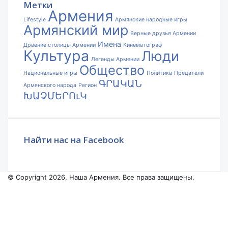
Метки
Армения
Lifestyle
Армянские народные игры
Армянский мир
Верные друзья Армении
Имена
Дрвение столицы Армении
Кинематограф
Культура
Люди
Легенды Армении
Общество
Национальные игры
Политика
Предатели
ԳՐԱԿԱՆ
Армянского народа
Регион
ԽԱՉՄԵՐՈւԿ
Найти нас на Facebook
© Copyright 2026, Наша Армения. Все права защищены.
Facebook
YouTube
Instagram
Facebook
X
VKontakte
Odnoklassniki
WhatsApp
Telegram
Viber