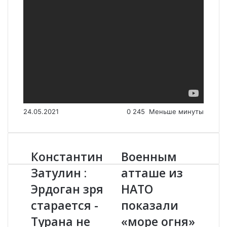
24.05.2021
0
245
Меньше минуты
Константин
Военным
К
В
о
о
Затулин :
атташе из
н
е
Эрдоган зря
НАТО
с
н
т
н
старается -
показали
а
ы
н
Турана не
м
«море огня»