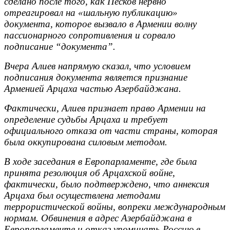
сделано после того, как Песков нервно
отреагировал на «шальную публикацию»
документа, которое вызвало в Армении волну
пассионарного сопротивления и сорвало
подписание “документа”.
Вчера Алиев напрямую сказал, что условием
подписания документа является признание
Арменией Арцаха частью Азербайджана.
Фактически, Алиев признает право Армении на
определение судьбы Арцаха и требует
официального отказа от части страны, которая
была оккупирована силовым методом.
В ходе заседания в Европарламенте, где была
принята резолюция об Арцахской войне,
фактически, было подтверждено, что аннексия
Арцаха был осуществлена методами
террористической войны, вопреки международным
нормам. Обвинения в адрес Азербайджана в
Европарламенте и отказ упоминать Россию в