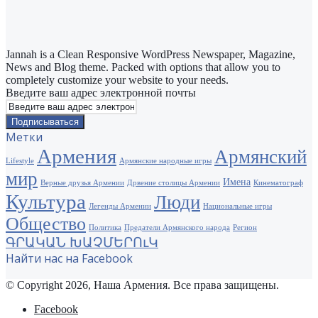
Jannah is a Clean Responsive WordPress Newspaper, Magazine,
News and Blog theme. Packed with options that allow you to
completely customize your website to your needs.
Введите ваш адрес электронной почты
Метки
Армения
Армянский
Lifestyle
Армянские народные игры
мир
Имена
Верные друзья Армении
Дрвение столицы Армении
Кинематограф
Культура
Люди
Легенды Армении
Национальные игры
Общество
Политика
Предатели Армянского народа
Регион
ԳՐԱԿԱՆ ԽԱՉՄԵՐՈւԿ
Найти нас на Facebook
© Copyright 2026, Наша Армения. Все права защищены.
Facebook