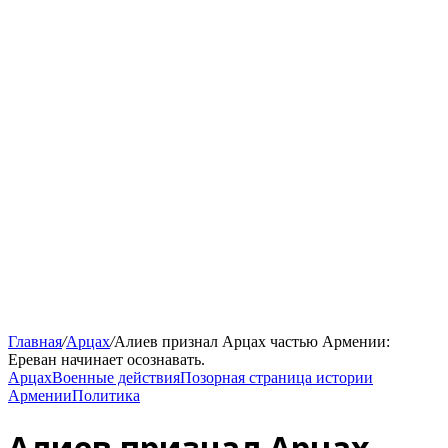
Главная
/
Арцах
/
Алиев признал Арцах частью Армении:
Ереван начинает осознавать.
Арцах
Военные действия
Позорная страница истории
Армении
Политика
Алиев признал Арцах