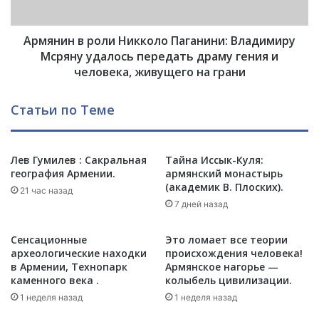
А
в
р
р
м
Армянин в роли Никколо Паганини: Владимиру
о
е
л
Мсряну удалось передать драму гения и
н
и
человека, живущего на грани
и
Н
я
и
Статьи по Теме
и
к
г
к
е
о
о
л
Лев Гумилев : Сакральная
Тайна Иссык-Куля:
п
география Армении.
армянский монастырь
о
(академик В. Плоских).
о
П
21 час назад
л
а
7 дней назад
и
г
т
а
Сенсационные
Это ломает все теории
и
н
археологические находки
происхождения человека!
к
и
в Армении, Технопарк
Армянское нагорье —
а
н
каменного века .
колыбель цивилизации.
Ю
и
1 неделя назад
1 неделя назад
ж
: