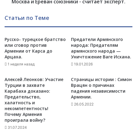
р
Москва и Ереван союзники - считает эксперт.
о
о
л
л
Статьи по Теме
у
е
ч
н
и
к
т
Русско- турецкое братство
Предатели Армянского
о
ь
или сговор против
народа: Предателям
:
Армении от Карса до
армянского народа —
д
Э
Арцаха.
Уничтожение Ваге Исхана.
е
р
н
1 неделя назад
19.01.2026
д
ь
о
г
г
Алексей Леонков: Участие
Страницы истории : Симон
и
а
Турции в захвате
Врацян о причинах
о
н
Карабаха доказано:
падения независимости
т
Предательство,
Армении.
н
халатность и
А
е
26.05.2022
некомпетентность!
л
с
Почему Армения
и
т
проиграла войну?
е
р
31.07.2024
в
а
а
ш