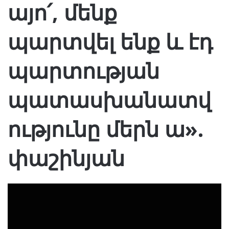
այո՛, մենք
պարտվել ենք և էդ
պարտության
պատասխանատվ
ությունը մերն ա».
փաշինյան