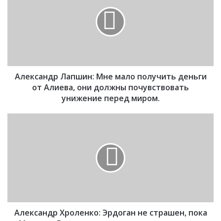
е
к
с
а
н
д
р
Александр Лапшин: Мне мало получить деньги
Л
а
от Алиева, они должны почувствовать
п
унижение перед миром.
ш
и
А
н
л
:
е
М
к
н
с
е
а
м
н
а
д
л
р
о
Александр Хроленко: Эрдоган не страшен, пока
Х
п