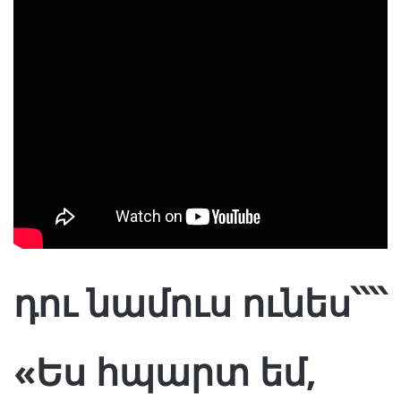
դու նամուս ունես՝՝՝՝
«Ես հպարտ եմ,