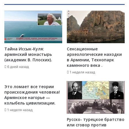
о
и
ч
л
е
н
м
а
у
т
А
о
з
в
е
с
Тайна Иссык-Куля:
Сенсационные
р
к
армянский монастырь
археологические находки
б
о
(академик В. Плоских).
в Армении, Технопарк
а
е
каменного века .
6 дней назад
й
о
1 неделя назад
д
к
ж
н
Это ломает все теории
а
о
происхождения человека!
н
"
Армянское нагорье —
в
н
колыбель цивилизации.
ы
а
1 неделя назад
с
К
т
Русско- турецкое братство
а
у
или сговор против
в