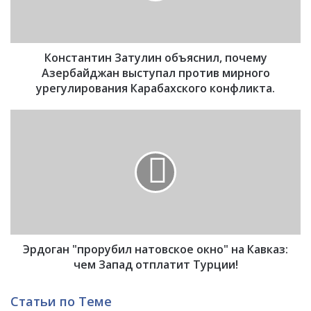
н
т
и
Константин Затулин объяснил, почему
н
З
Азербайджан выступал против мирного
а
урегулирования Карабахского конфликта.
т
у
Э
л
р
и
д
н
о
о
г
б
а
ъ
н
я
"
с
п
н
Эрдоган "прорубил натовское окно" на Кавказ:
р
и
о
чем Запад отплатит Турции!
л
р
,
у
Статьи по Теме
п
б