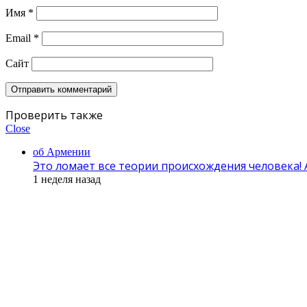
Имя
*
Email
*
Сайт
Проверить также
Close
об Армении
Это ломает все теории происхождения человека!
1 неделя назад