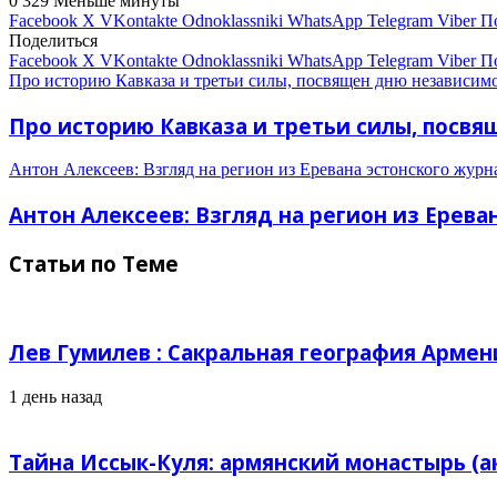
0
329
Меньше минуты
Facebook
X
VKontakte
Odnoklassniki
WhatsApp
Telegram
Viber
П
Поделиться
Facebook
X
VKontakte
Odnoklassniki
WhatsApp
Telegram
Viber
П
Про историю Кавказа и третьи силы, посвящен дню независим
Про историю Кавказа и третьи силы, посв
Антон Алексеев: Взгляд на регион из Еревана эстонского журн
Антон Алексеев: Взгляд на регион из Ерева
Статьи по Теме
Лев Гумилев : Сакральная география Армен
1 день назад
Тайна Иссык-Куля: армянский монастырь (а