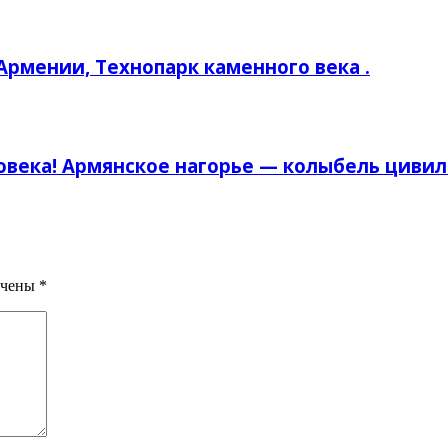
рмении, Технопарк каменного века .
овека! Армянское нагорье — колыбель циви
ечены
*