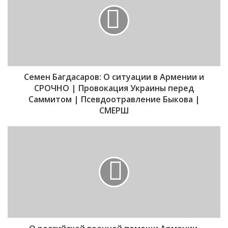
м
е
н
Б
а
г
д
Семен Багдасаров: О ситуации в Армении и
а
с
СРОЧНО | Провокация Украины перед
а
Саммитом | Псевдоотравление Быкова |
р
СМЕРШ
о
в
О
:
р
О
о
с
с
и
с
т
и
у
й
а
с
ц
к
и
о