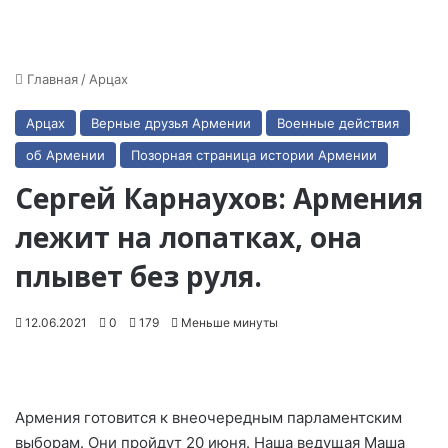
Главная
/
Арцах
Арцах
Верные друзья Армении
Военные действия
об Армении
Позорная страница истории Армении
Сергей Карнаухов: Армения
лежит на лопатках, она
плывет без руля.
12.06.2021
0
179
Меньше минуты
Армения готовится к внеочередным парламентским
выборам. Они пройдут 20 июня. Наша ведущая Маша