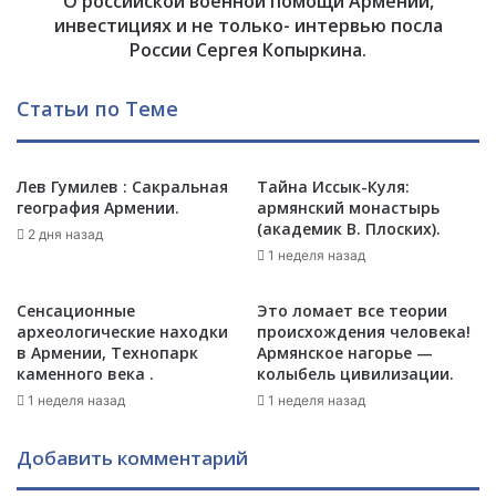
О российской военной помощи Армении,
и
й
инвестициях и не только- интервью посла
в
в
России Сергея Копыркина.
А
о
р
е
Статьи по Теме
м
н
е
н
н
о
и
й
Лев Гумилев : Сакральная
Тайна Иссык-Куля:
и
география Армении.
армянский монастырь
п
и
(академик В. Плоских).
о
2 дня назад
С
м
1 неделя назад
Р
о
О
щ
Сенсационные
Это ломает все теории
Ч
и
археологические находки
происхождения человека!
Н
А
в Армении, Технопарк
Армянское нагорье —
О
р
каменного века .
колыбель цивилизации.
|
м
1 неделя назад
1 неделя назад
П
е
р
н
Добавить комментарий
о
и
в
и