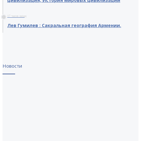
цивилизация; История мировых цивилизаций
17 часов назад
Лев Гумилев : Сакральная география Армении.
Новости