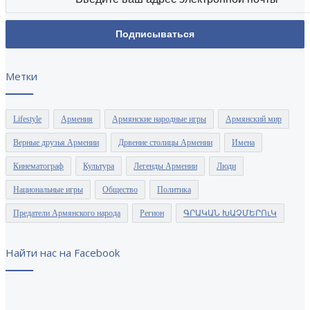
Метки
Lifestyle
Армения
Армянские народные игры
Армянский мир
Верные друзья Армении
Дрвение столицы Армении
Имена
Кинематограф
Культура
Легенды Армении
Люди
Национальные игры
Общество
Политика
Предатели Армянского народа
Регион
ԳՐԱԿԱՆ ԽԱՉՄԵՐՈւԿ
Найти нас на Facebook