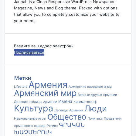
Jannah is a Clean Responsive WordPress Newspaper,
Magazine, News and Blog theme. Packed with options
that allow you to completely customize your website to
your needs.
Введите
ваш
адрес
электронной
почты
Метки
Армения
Lifestyle
Армянские народные игры
Армянский мир
Верные друзья Армении
Имена
Дрвение столицы Армении
Кинематограф
Культура
Люди
Легенды Армении
Общество
Национальные игры
Политика
Предатели
ԳՐԱԿԱՆ
Армянского народа
Регион
ԽԱՉՄԵՐՈւԿ