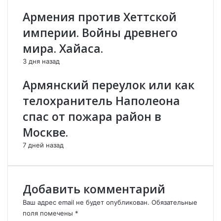
д
в
Армения против Хеттской
и
А
,
р
империи. Войны древнего
п
м
мира. Хайаса.
р
е
и
н
3 дня назад
м
и
е
и
Армянский переулок или как
т
.
телохранитель Наполеона
ы
П
-
о
спас от пожара район в
2
з
Москве.
2
и
и
ц
7 дней назад
ю
и
н
и
я
к
а
Добавить комментарий
н
д
Ваш адрес email не будет опубликован.
Обязательные
и
поля помечены
*