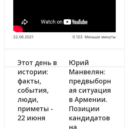
22.06.2021
0
123
Меньше минуты
Этот день в
Юрий
Э
Ю
т
р
истории:
Манвелян:
о
и
факты,
предвыборн
т
й
д
М
события,
ая ситуация
е
а
н
люди,
н
в Армении.
ь
в
приметы -
Позиции
в
е
и
л
22 июня
кандидатов
с
я
на
т
н