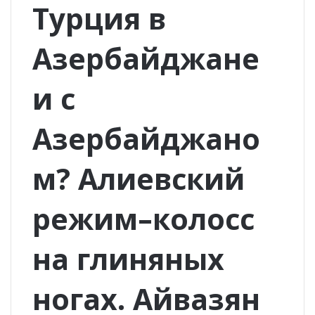
Турция в
Азербайджане
и с
Азербайджано
м? Алиевский
режим–колосс
на глиняных
ногах. Айвазян