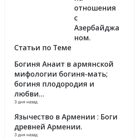
о
:
отношения
р
п
с
и
р
и
е
Азербайджа
:
д
ном.
ф
в
а
ы
Статьи по Теме
к
б
т
о
Богиня Анаит в армянской
ы
р
,
н
мифологии богиня-мать;
с
а
богиня плодородия и
о
я
б
с
любви…
ы
и
3 дня назад
т
т
и
у
Язычество в Армении : Боги
я
а
,
ц
древней Армении.
л
и
3 дня назад
ю
я