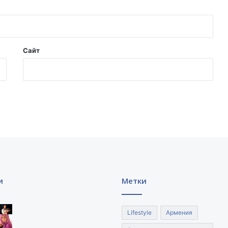
н
о
в
а
.
Сайт
и
Метки
Lifestyle
Армения