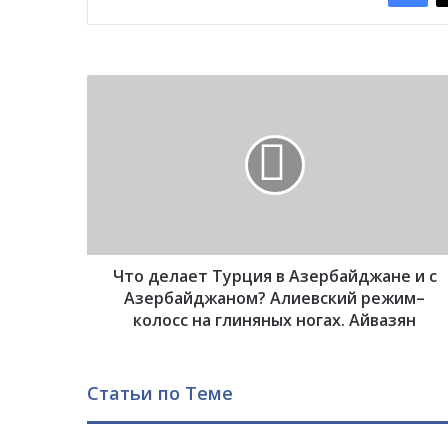
Ч
т
о
д
е
л
а
е
т
Что делает Турция в Азербайджане и с
Т
у
Азербайджаном? Алиевский режим–
р
колосс на глиняных ногах. Айвазян
ц
и
я
Статьи по Теме
в
А
з