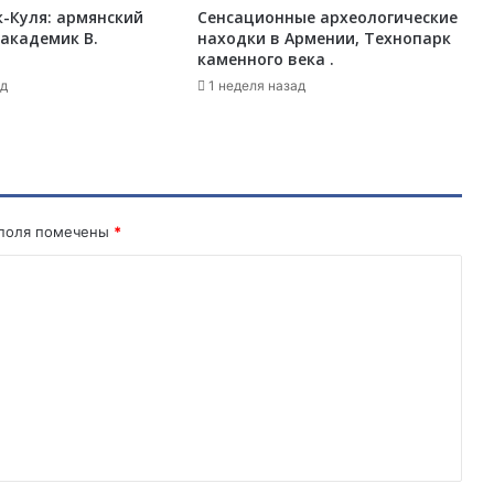
-Куля: армянский
Сенсационные археологические
ч
академик В.
находки в Армении, Технопарк
е
каменного века .
м
ад
у
1 неделя назад
м
ы
в
с
е
л
 поля помечены
*
ю
б
и
м
П
а
р
а
д
ж
а