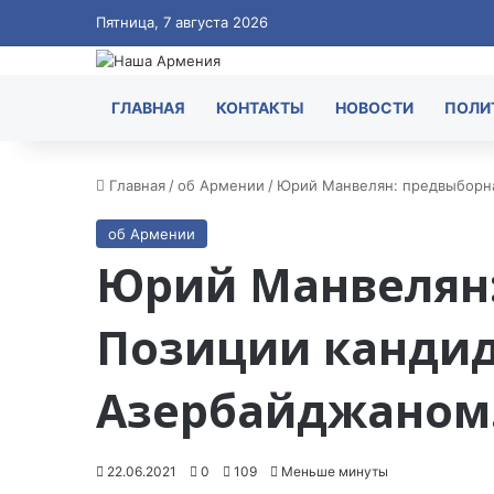
Пятница, 7 августа 2026
ГЛАВНАЯ
КОНТАКТЫ
НОВОСТИ
ПОЛИ
Главная
/
об Армении
/
Юрий Манвелян: предвыборна
об Армении
Юрий Манвелян:
Позиции кандид
Азербайджаном
22.06.2021
0
109
Меньше минуты