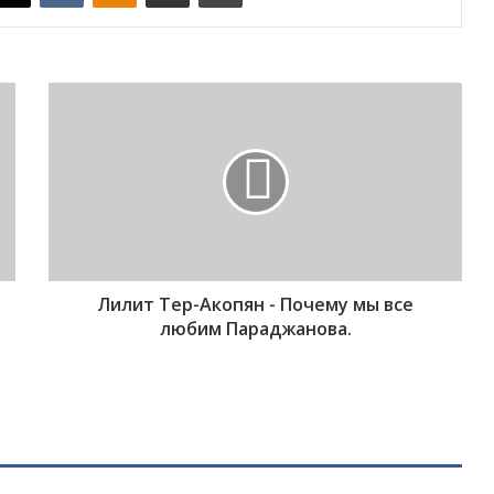
Л
и
л
и
т
Т
е
р
-
Лилит Тер-Акопян - Почему мы все
А
к
любим Параджанова.
о
п
я
н
-
П
о