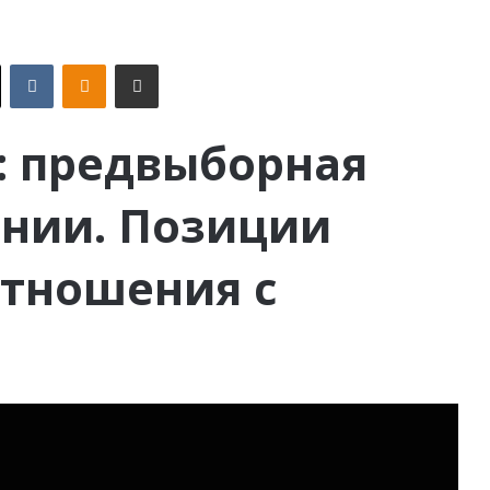
X
VKontakte
Odnoklassniki
Поделиться по электронной почте
: предвыборная
ении. Позиции
отношения с