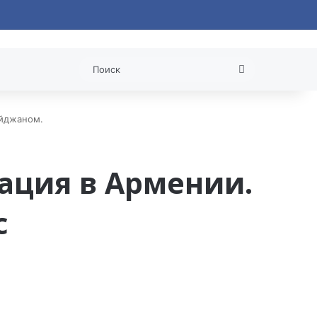
 статья
Поиск
айджаном.
ация в Армении.
с