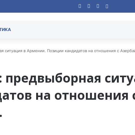
Facebook
YouTube
Instagram
Случайная
ТИКА
я ситуация в Армении. Позиции кандидатов на отношения с Азерб
 предвыборная ситу
атов на отношения 
.