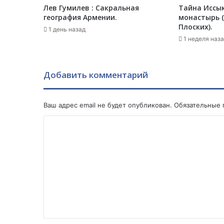
Лев Гумилев : Сакральная
Тайна Иссык
е
география Армении.
монастырь (
р
Плоских).
б
1 день назад
а
1 неделя наз
й
д
ж
Добавить комментарий
а
н
е
Ваш адрес email не будет опубликован.
Обязательные
и
с
К
А
о
з
м
е
р
м
б
е
а
й
н
д
т
ж