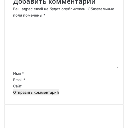
Добавить комментарий
ц
к
Ваш адрес email не будет опубликован.
Обязательные
и
поля помечены
*
х
К
б
о
а
м
з
м
н
е
а
н
К
т
а
а
в
р
Имя
*
к
и
Email
*
а
й
Сайт
з
*
е
.