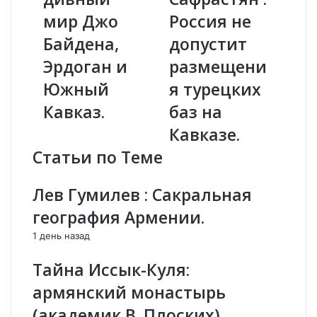
в
б
мир Джо
Россия не
ы
е
й
н
Байдена,
допустит
д
С
и
Эрдоган и
а
размещени
в
ф
Южный
я турецких
н
р
ы
а
Кавказ.
баз на
й
с
Кавказе.
м
т
и
я
Статьи по Теме
р
н
Д
:
Лев Гумилев : Сакральная
ж
Р
о
о
география Армении.
Б
с
1 день назад
а
с
й
и
Тайна Иссык-Куля:
д
я
е
н
армянский монастырь
н
е
(академик В. Плоских).
а
д