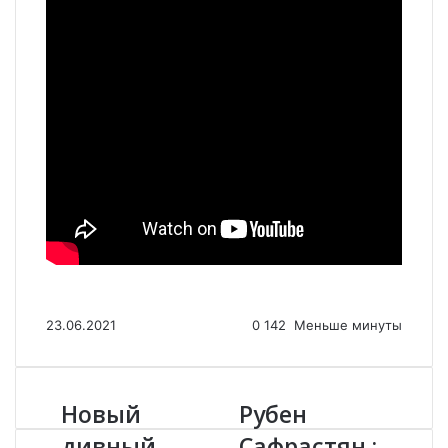
23.06.2021
0
142
Меньше минуты
Новый
Рубен
Н
Р
о
у
дивный
Сафрастян :