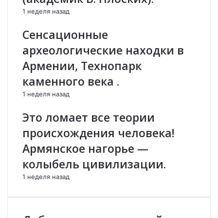
,
о
1 неделя назад
Э
п
р
у
Сенсационные
д
с
археологические находки в
о
т
г
и
Армении, Технопарк
а
т
каменного века .
н
р
и
а
1 неделя назад
Ю
з
ж
м
Это ломает все теории
н
е
происхождения человека!
ы
щ
й
е
Армянское нагорье —
К
н
колыбель цивилизации.
а
и
в
я
1 неделя назад
к
т
а
у
з
р
.
е