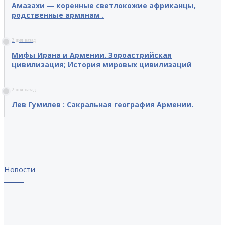
Амазахи — коренные светлокожие африканцы,
родственные армянам .
2 дня назад
Мифы Ирана и Армении. Зороастрийская
цивилизация; История мировых цивилизаций
2 дня назад
Лев Гумилев : Сакральная география Армении.
Новости