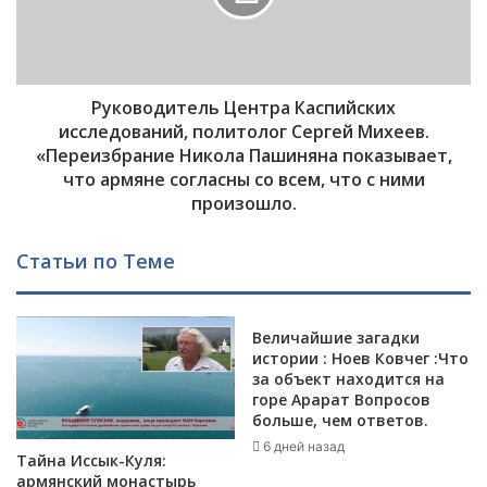
Р
о
о
д
с
и
с
т
и
Руководитель Центра Каспийских
е
я
л
исследований, политолог Сергей Михеев.
в
ь
«Переизбрание Никола Пашиняна показывает,
ы
Ц
что армяне согласны со всем, что с ними
п
е
произошло.
о
н
л
т
Статьи по Теме
н
р
и
а
т
К
с
а
Величайшие загадки
в
с
истории : Ноев Ковчег :Что
о
за объект находится на
п
горе Арарат Вопросов
и
и
больше, чем ответов.
с
й
о
6 дней назад
с
Тайна Иссык-Куля:
ю
к
армянский монастырь