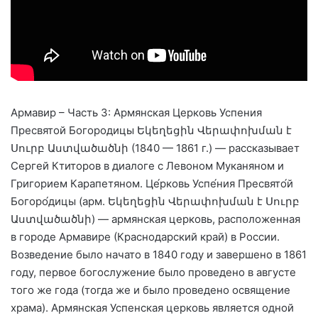
Армавир – Часть 3: Армянская Церковь Успения
Пресвятой Богородицы Եկեղեցին Վերափոխման է
Սուրբ Աստվածածնի (1840 — 1861 г.) — рассказывает
Сергей Ктиторов в диалоге с Левоном Муканяном и
Григорием Карапетяном. Це́рковь Успе́ния Пресвято́й
Богоро́дицы (арм. Եկեղեցին Վերափոխման է Սուրբ
Աստվածածնի) — армянская церковь, расположенная
в городе Армавире (Краснодарский край) в России.
Возведение было начато в 1840 году и завершено в 1861
году, первое богослужение было проведено в августе
того же года (тогда же и было проведено освящение
храма). Армянская Успенская церковь является одной