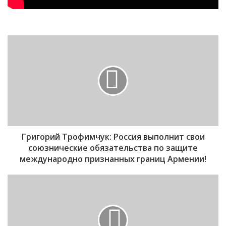
Г
р
и
г
о
р
и
й
Т
Григорий Трофимчук: Россия выполнит свои
р
о
союзнические обязательства по защите
ф
международно признанных границ Армении!
и
м
Р
ч
у
у
к
к
о
:
в