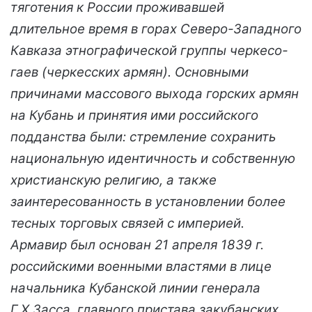
тяготения к России проживавшей
длительное время в горах Северо-Западного
Кавказа этнографической группы черкесо-
гаев (черкесских армян). Основными
причинами массового выхода горских армян
на Кубань и принятия ими российского
подданства были: стремление сохранить
национальную идентичность и собственную
христианскую религию, а также
заинтересованность в установлении более
тесных торговых связей с империей.
Армавир был основан 21 апреля 1839 г.
российскими военными властями в лице
начальника Кубанской линии генерала
Г.Х.Засса, главного пристава закубанских