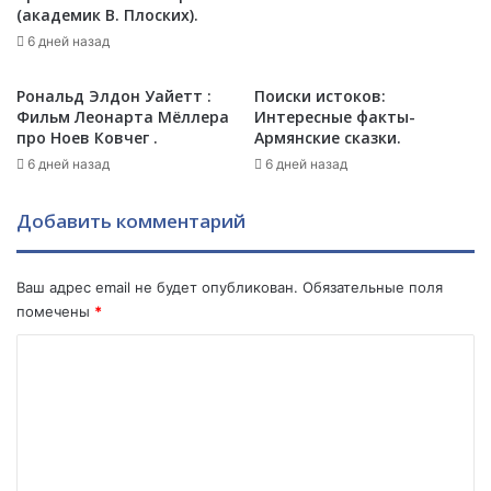
з
и
(академик В. Плоских).
н
х
6 дней назад
и
и
ч
с
Рональд Элдон Уайетт :
Поиски истоков:
е
с
Фильм Леонарта Мёллера
Интересные факты-
с
л
про Ноев Ковчег .
Армянские сказки.
к
е
и
6 дней назад
6 дней назад
д
е
о
о
в
Добавить комментарий
б
а
я
н
з
и
Ваш адрес email не будет опубликован.
Обязательные поля
а
й
помечены
*
т
,
е
К
п
л
о
о
ь
л
м
с
и
т
т
м
в
о
е
а
л