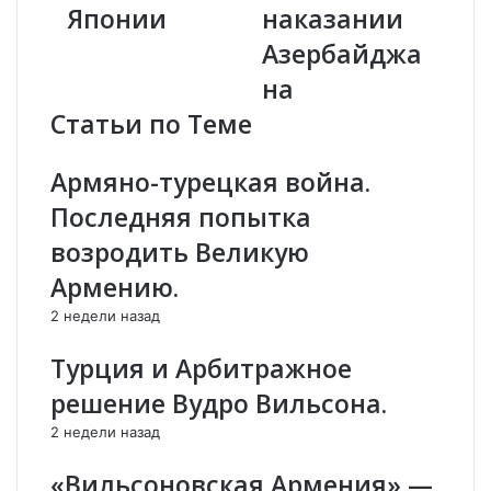
н
Японии
и
наказании
п
р
Азербайджа
о
Ж
в
и
на
ы
р
Статьи по Теме
б
и
о
н
р
о
Армяно-турецкая война.
у
в
Последняя попытка
—
с
Х
к
возродить Великую
и
и
Армению.
р
й
о
ж
2 недели назад
к
е
и
с
Турция и Арбитражное
Т
т
решение Вудро Вильсона.
а
к
ч
о
2 недели назад
и
о
и
Т
«Вильсоновская Армения» —