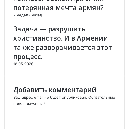
р
у
потерянная мечта армян?
и
р
и
ц
2 недели назад
з
и
Я
и
Задача — разрушить
п
и
христианство. И в Армении
о
н
н
а
также разворачивается этот
и
к
процесс.
и
а
з
18.05.2026
а
н
и
и
Добавить комментарий
А
Ваш адрес email не будет опубликован.
з
Обязательные
е
поля помечены
*
р
К
б
о
а
м
й