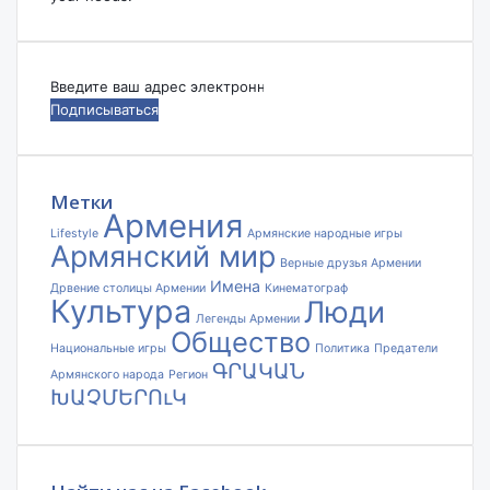
Введите
ваш
адрес
электронной
почты
Метки
Армения
Lifestyle
Армянские народные игры
Армянский мир
Верные друзья Армении
Имена
Дрвение столицы Армении
Кинематограф
Культура
Люди
Легенды Армении
Общество
Национальные игры
Политика
Предатели
ԳՐԱԿԱՆ
Армянского народа
Регион
ԽԱՉՄԵՐՈւԿ