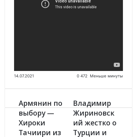
14.07.2021
0
472
Меньше минуты
Армянин по
Владимир
А
В
р
л
выбору —
Жириновск
м
а
Хироки
ий жестко о
я
д
н
и
Тачиири из
Турции и
и
м