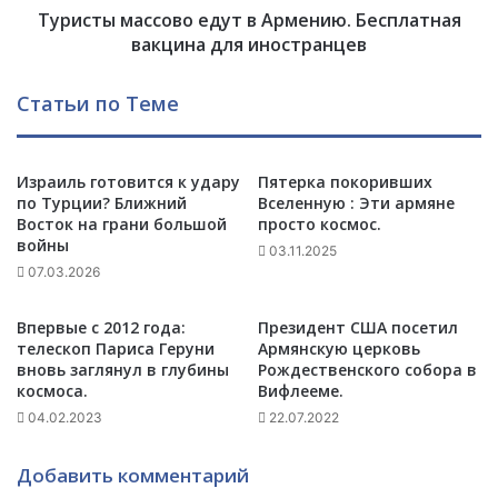
м
Туристы массово едут в Армению. Бесплатная
с
и
с
вакцина для иностранцев
р
о
"
в
Статьи по Теме
.
о
П
е
у
д
т
Израиль готовится к удару
Пятерка покоривших
у
по Турции? Ближний
Вселенную : Эти армяне
и
т
Восток на грани большой
просто космос.
н
в
войны
н
А
03.11.2025
а
07.03.2026
р
к
м
а
е
Впервые с 2012 года:
Президент США посетил
з
н
телескоп Париса Геруни
Армянскую церковь
а
и
вновь заглянул в глубины
Рождественского собора в
л
космоса.
Вифлееме.
ю
А
.
04.02.2023
22.07.2022
р
Б
м
е
Добавить комментарий
е
с