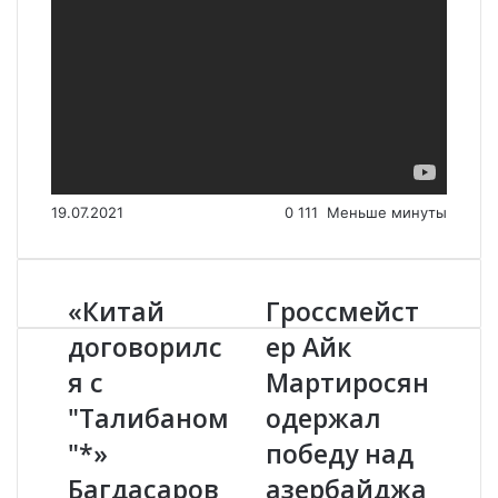
19.07.2021
0
111
Меньше минуты
«Китай
Гроссмейст
«
Г
К
р
договорилс
ер Айк
и
о
я с
Мартиросян
т
с
а
с
"Талибаном
одержал
й
м
д
"*»
е
победу над
о
й
Багдасаров
азербайджа
г
с