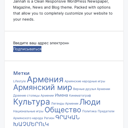
Jannah is a Clean Responsive WordPress Newspaper,
Magazine, News and Blog theme. Packed with options
that allow you to completely customize your website to
your needs.
Введите
ваш
адрес
электронной
почты
Метки
Армения
Lifestyle
Армянские народные игры
Армянский мир
Верные друзья Армении
Имена
Дрвение столицы Армении
Кинематограф
Культура
Люди
Легенды Армении
Общество
Национальные игры
Политика
Предатели
ԳՐԱԿԱՆ
Армянского народа
Регион
ԽԱՉՄԵՐՈւԿ