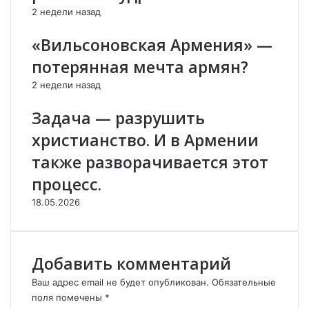
»
а
2 недели назад
Б
л
а
п
«Вильсоновская Армения» —
г
о
потерянная мечта армян?
д
б
а
е
2 недели назад
с
д
а
у
Задача — разрушить
р
н
христианство. И в Армении
о
а
в
д
также разворачивается этот
о
а
процесс.
п
з
о
е
18.05.2026
м
р
о
б
щ
а
и
й
Добавить комментарий
Т
д
а
ж
Ваш адрес email не будет опубликован.
Обязательные
д
а
поля помечены
*