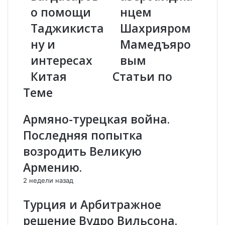
о
т
о помощи
нцем
в
е
Таджикиста
Шахрияром
о
р
р
А
ну и
Мамедъяро
и
й
интересах
вым
л
к
с
М
Китая
Статьи по
я
а
Теме
с
р
"
т
Т
и
Армяно-турецкая война.
а
р
Последняя попытка
л
о
и
с
возродить Великую
б
я
Армению.
а
н
н
о
2 недели назад
о
д
м
е
Турция и Арбитражное
"
р
решение Вудро Вильсона.
*
ж