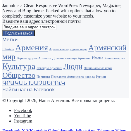
Jannah is a Clean Responsive WordPress Newspaper, Magazine,
News and Blog theme. Packed with options that allow you to
completely customize your website to your needs.
Введите ваш адрес электронной почты
Метки
Армения
Армянский
Lifestyle
Армянские народные игры
мир
Имена
Верные друзья Армении
Дрвение столицы Армении
Кинематограф
Культура
Люди
Легенды Армении
Национальные игры
Общество
Политика
Предатели Армянского народа
Регион
ԳՐԱԿԱՆ ԽԱՉՄԵՐՈւԿ
Найти нас на Facebook
© Copyright 2026, Наша Армения. Все права защищены.
Facebook
YouTube
Instagram
Facebook
X
VKontakte
Odnoklassniki
WhatsApp
Telegram
Viber