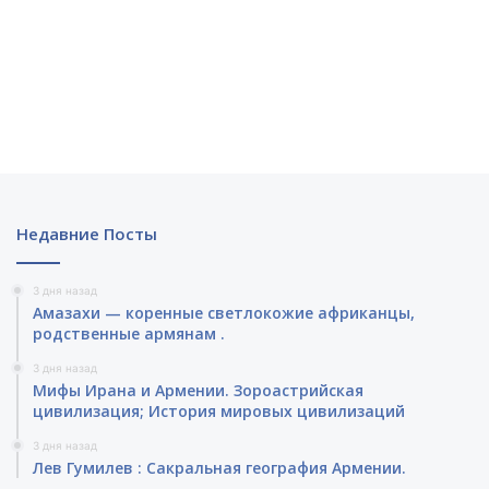
Недавние Посты
3 дня назад
Амазахи — коренные светлокожие африканцы,
родственные армянам .
3 дня назад
Мифы Ирана и Армении. Зороастрийская
цивилизация; История мировых цивилизаций
3 дня назад
Лев Гумилев : Сакральная география Армении.