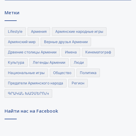
почты
Метки
Lifestyle
Армения
Армянские народные игры
Армянский мир
Верные друзья Армении
Дрвение столицы Армении
Имена
Кинематограф
Культура
Легенды Армении
Люди
Национальные игры
Общество
Политика
Предатели Армянского народа
Регион
ԳՐԱԿԱՆ ԽԱՉՄԵՐՈւԿ
Найти нас на Facebook