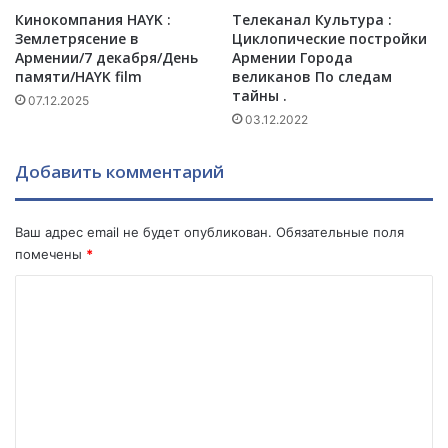
А
с
Кинокомпания HAYK :
Телеканал Культура :
з
я
Землетрясение в
Циклопические постройки
е
л
Армении/7 декабря/День
Армении Города
р
и
памяти/HAYK film
великанов По следам
б
п
тайны .
07.12.2025
а
р
03.12.2022
й
о
д
р
Добавить комментарий
ж
о
а
ч
н
е
Ваш адрес email не будет опубликован.
Обязательные поля
о
с
помечены
*
м
т
и
в
К
А
а
р
о
П
м
а
м
е
и
м
н
с
и
и
е
е
я
н
й
С