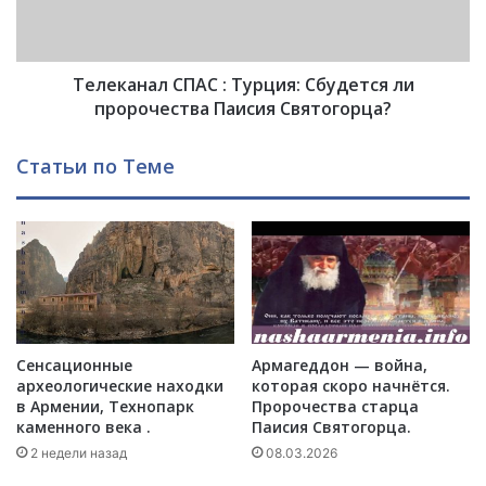
у
н
в
а
ы
л
г
Телеканал СПАС : Турция: Сбудется ли
С
о
П
пророчества Паисия Святогорца?
д
А
е
С
Статьи по Теме
н
:
к
Т
о
у
н
р
ф
ц
л
и
и
я
к
:
т
С
Сенсационные
Армагеддон — война,
м
б
археологические находки
которая скоро начнётся.
е
у
в Армении, Технопарк
Пророчества старца
ж
д
каменного века .
Паисия Святогорца.
д
е
2 недели назад
08.03.2026
у
т