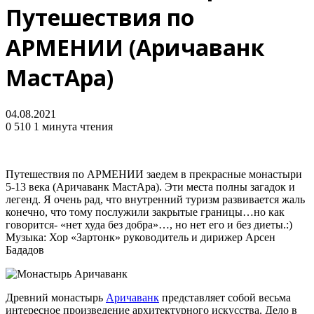
Путешествия по
АРМЕНИИ (Аричаванк
МастАра)
04.08.2021
0
510
1 минута чтения
Путешествия по АРМЕНИИ заедем в прекрасные монастыри
5-13 века (Аричаванк МастАра). Эти места полны загадок и
легенд. Я очень рад, что внутренний туризм развивается жаль
конечно, что тому послужили закрытые границы…но как
говорится- «нет худа без добра»…, но нет его и без диеты.:)
Музыка: Хор «Зартонк» руководитель и дирижер Арсен
Бададов
Древний монастырь
Аричаванк
представляет собой весьма
интересное произведение архитектурного искусства. Дело в