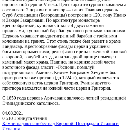
однонефной церкви V века. Центр архитектурного комплекса
составляют 2 церкви и притвор — гавит. Главная церковь
Сурб Аствацацин (Богородицы) построена в 1201 году Иванэ
и Закаре Закарянами. По архитектурe монастырь
крестообразный, купольный зал с 4 двухэтажными
приделами, купольный барабан украшен резными колоннами.
Церковь украшает двадцатигранный барабан с тройными
колонками на гранях. Этот стиль позже был развит в храме
Гандзасар. Kрестообразные фасады церкви украшены
богатыми орнаментами, рельефами сирина с женской головой
с короной, голубей и т. д., а на западной щипце помещен
каменный макет храма. Надпись на карнизе левой части
восточного фасада гласит: «Господи, помилуй
потрудившихся. Аминь». Князем Ваграмом Хечупом был
пристроен также притвор (до 1224 г.), который включает в
себе северную ветвь церкви Григория. Руины другого
притвора находятся на южной части церкви Григория.
С 1850 года церковь Аричаванк являлось летней резиденцией
Эчмиадзинского католикоса.
04.08.2021
0
510
1 минута чтения
Камни падают с небес над Европой. Пострадали Италия и
Испания.