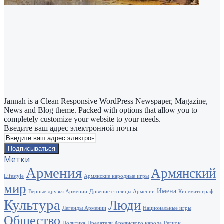
Jannah is a Clean Responsive WordPress Newspaper, Magazine,
News and Blog theme. Packed with options that allow you to
completely customize your website to your needs.
Введите ваш адрес электронной почты
Метки
Армения
Армянский
Lifestyle
Армянские народные игры
мир
Имена
Верные друзья Армении
Дрвение столицы Армении
Кинематограф
Культура
Люди
Легенды Армении
Национальные игры
Общество
Политика
Предатели Армянского народа
Регион