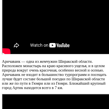
Аричаванк — одна из жемчужин Ширакской области.
Расположен монастырь на краю красивого ущелья, и в целом
природа вокруг очень красочная, особенно весной и осенью.
Аричаванк не входит в большинство турпрограмм и посещать
лучше будет составе большой поездки по Ширакской области
или же по пути в Гюмри или из Гюмри. Ближайший крупный
город Артик находится всего в 7 км.