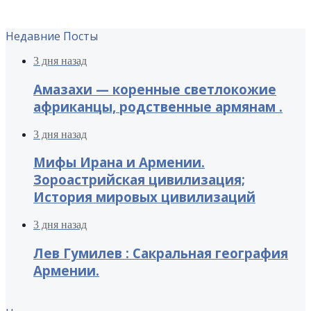
Недавние Посты
3 дня назад
Амазахи — коренные светлокожие
африканцы, родственные армянам .
3 дня назад
Мифы Ирана и Армении.
Зороастрийская цивилизация;
История мировых цивилизаций
3 дня назад
Лев Гумилев : Сакральная география
Армении.