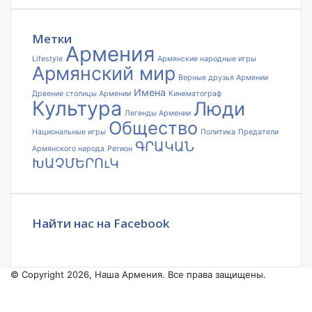
электронной
почты
Метки
Армения
Lifestyle
Армянские народные игры
Армянский мир
Верные друзья Армении
Имена
Дрвение столицы Армении
Кинематограф
Культура
Люди
Легенды Армении
Общество
Национальные игры
Политика
Предатели
ԳՐԱԿԱՆ
Армянского народа
Регион
ԽԱՉՄԵՐՈւԿ
Найти нас на Facebook
© Copyright 2026, Наша Армения. Все права защищены.
Facebook
YouTube