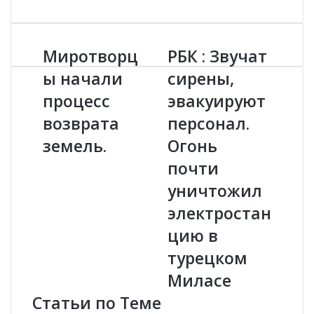
Миротворц
РБК : Звучат
М
Р
и
Б
ы начали
сирены,
р
К
процесс
эвакуируют
о
:
т
З
возврата
персонал.
в
в
о
земель.
у
Огонь
р
ч
почти
ц
а
ы
т
уничтожил
н
с
электростан
а
и
ч
р
цию в
а
е
турецком
л
н
и
ы
Миласе
п
,
Статьи по Теме
р
э