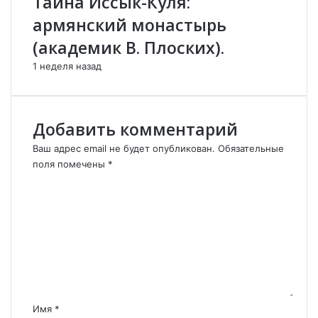
Тайна Иссык-Куля:
ь
армянский монастырь
п
(академик В. Плоских).
о
ч
1 неделя назад
т
и
у
н
Добавить комментарий
и
ч
Ваш адрес email не будет опубликован.
Обязательные
т
поля помечены
*
о
К
ж
о
и
м
л
м
э
е
л
н
е
т
к
а
т
р
Имя
*
р