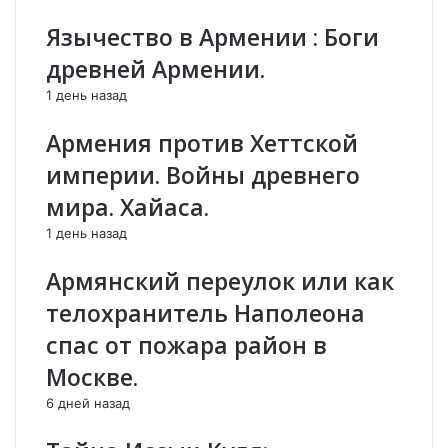
о
в
ц
а
Язычество в Армении : Боги
е
к
древней Армении.
с
у
с
и
1 день назад
в
р
о
у
Армения против Хеттской
з
ю
империи. Войны древнего
в
т
р
п
мира. Хайаса.
а
е
1 день назад
т
р
а
с
Армянский переулок или как
з
о
е
н
телохранитель Наполеона
м
а
спас от пожара район в
е
л
л
.
Москве.
ь
О
6 дней назад
.
г
о
н