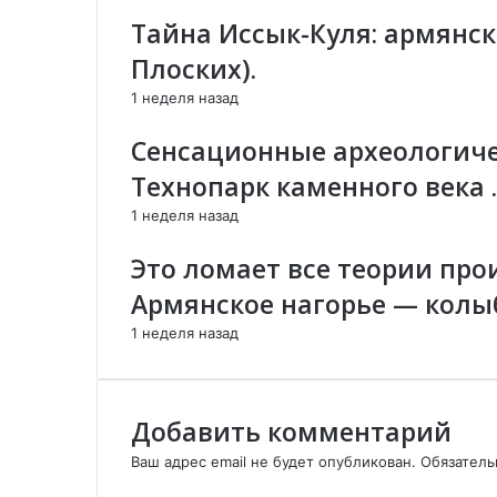
у
о
н
Тайна Иссык-Куля: армянск
р
й
н
Плоских).
ц
п
о
и
о
й
1 неделя назад
я
ч
п
?
т
о
Сенсационные археологиче
В
е
ч
Технопарк каменного века .
с
т
е
е
1 неделя назад
л
и
Это ломает все теории про
у
Армянское нагорье — колы
ч
е
1 неделя назад
л
Э
р
д
Добавить комментарий
о
Ваш адрес email не будет опубликован.
Обязател
г
К
а