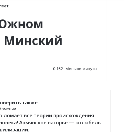
пеет.
 Южном
— Минский
0
162
Меньше минуты
оверить также
Армении
о ломает все теории происхождения
ловека! Армянское нагорье — колыбель
вилизации.