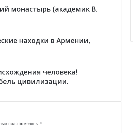
е
ий монастырь (академик В.
з
а
в
и
с
ские находки в Армении,
и
м
ы
й
А
исхождения человека!
р
бель цивилизации.
ц
а
х
и
А
р
м
ьные поля помечены
*
я
н