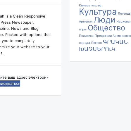
к
Кинематограф
у
Культура
в
Легенд
ah is a Clean Responsive
Люди
р
Армении
Национа
Press Newspaper,
Общество
а
zine, News and Blog
игры
з
e. Packed with options that
Политика
Предатели Армянского
в
w you to completely
ԳՐԱԿԱՆ
народа
Регион
а
omize your website to your
ԽԱՉՄԵՐՈւԿ
л
s.
е
б
ы
в
дите
ш
е
ес
й
ктронной
О
ты
с
м
а
н
с