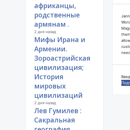
африканцы,
родственные
Jann
армянам .
Word
Maga
2 дня назад
them
Мифы Ирана и
allo
cust
Армении.
need
Зороастрийская
цивилизация;
История
Вве
ваш
мировых
адр
цивилизаций
эле
поч
2 дня назад
Лев Гумилев :
Сакральная
география