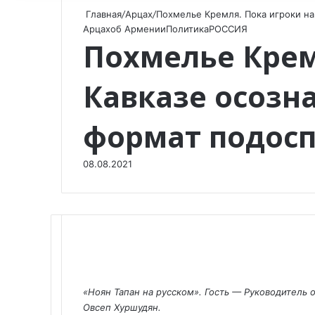
Главная
/
Арцах
/
Похмелье Кремля. Пока игроки на
Арцах
об Армении
Политика
РОССИЯ
Похмелье Крем
Кавказе осозн
формат подосп
08.08.2021
F
X
V
O
W
T
V
П
a
K
d
h
e
i
о
«Ноян Тапан на русском». Гость — Руководитель
c
o
n
a
l
b
д
Овсеп Хуршудян.