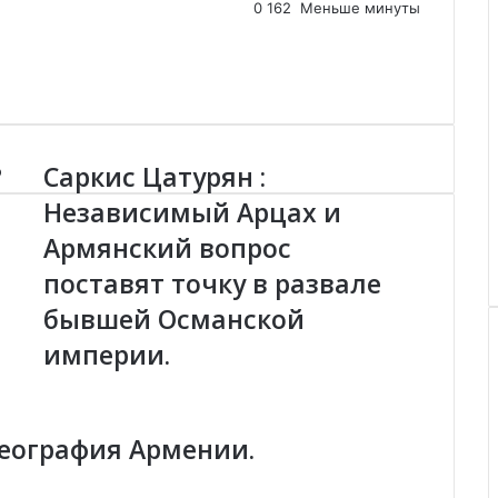
0
162
Меньше минуты
?
Саркис Цатурян :
С
а
Независимый Арцах и
р
Армянский вопрос
к
и
поставят точку в развале
с
Ц
бывшей Османской
а
империи.
т
у
р
я
география Армении.
н
:
Н