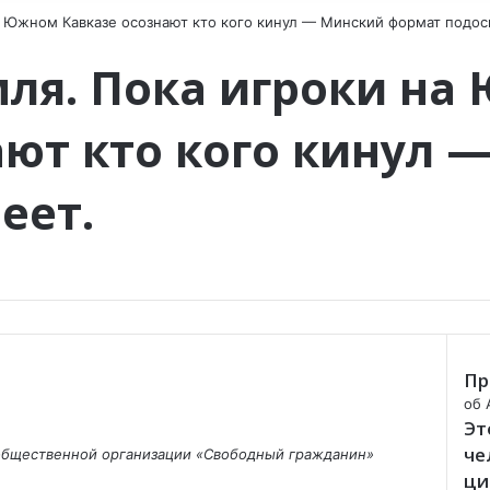
 Южном Кавказе осознают кто кого кинул — Минский формат подос
ля. Пока игроки на
ают кто кого кинул 
еет.
Пр
C
об 
Эт
l
o
че
 общественной организации «Свободный гражданин»
s
ци