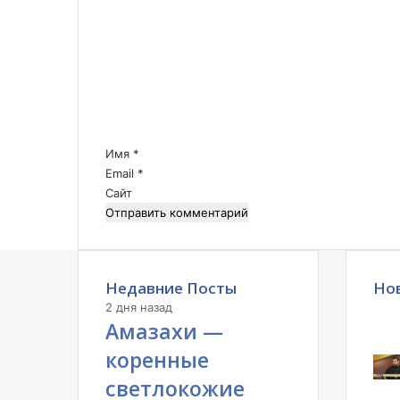
о
н
м
?
м
е
н
т
а
р
Имя
*
и
Email
*
й
Сайт
*
Недавние Посты
Но
2 дня назад
Амазахи —
коренные
светлокожие